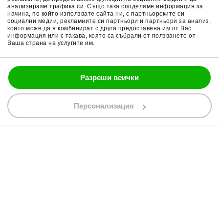
анализираме трафика си. Също така споделяме информация за
Поверителност
Ръкавици за мотор
начина, по който използвате сайта ни, с партньорските си
социални медии, рекламните си партньори и партньори за анализ,
Политика за бисквитки
Части за мотор
които може да я комбинират с друга предоставена им от Вас
информация или с такава, която са събрали от ползването от
Ваша страна на услугите им.
Блог
Разреши всички
088 200 7002
shop@bobimx.com
Персонализация
гр. Севлиево (П.К. 5400)
ул."Стоян Бъчваров" №4
АБОНИРАЙТЕ СЕ ЗА НАШИЯ БЮЛЕТИН
Абонирайки се за бюлетина приемате
общите условия
АБОНАМЕНТ