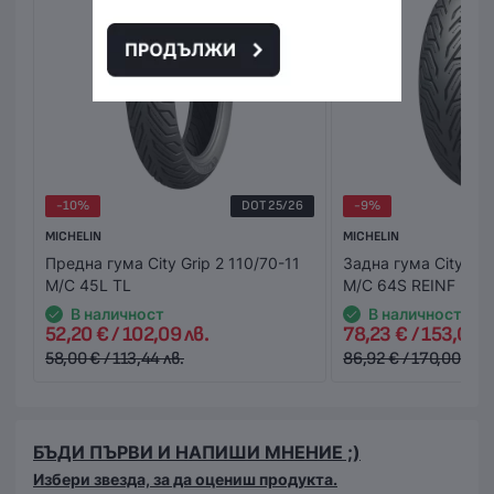
състои тя. Това Ви дава възможност да пробвате и
добиете по-ясна представа за продукта в момента на
получаването му. В случай, че не Ви стане или не го
харесате, можете да го откажете веднага на куриера.
Стойността на поръчката се заплаща на куриера в
брой или на ПОС терминал при получаване на
пратката (наложен платеж),или предварително на
-10%
DOT 25/26
-9%
сайта ни с Вашата банкова карта.
MICHELIN
MICHELIN
Предна гума City Grip 2 110/70-11
Задна гума City Gri
M/C 45L TL
M/C 64S REINF R TL
В наличност
В наличност
52,20 € / 102,09 лв.
78,23 € / 153,00 л
58,00 € / 113,44 лв.
86,92 € / 170,00 лв.
БЪДИ ПЪРВИ И НАПИШИ МНЕНИЕ ;)
Избери звезда, за да оцениш продукта.