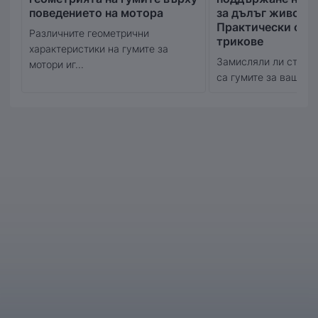
поведението на мотора
за дълъг живот:
Практически съв
Различните геометрични
трикове
характеристики на гумите за
Замисляли ли сте се
мотори иг...
са гумите за вашия м