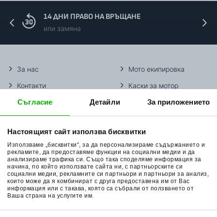
14 ДНИ ПРАВО НА ВРЪЩАНЕ
или замяна
За нас
Мото екипировка
Контакти
Каски за мотор
Съгласие
Детайли
За приложението
Методи доставка
Ботуши за мотор
Начини плащане
Гуми за мотор
Настоящият сайт използва бисквитки
Връщане на стока
Очила за мотор
Използваме „бисквитки“, за да персонализираме съдържанието и
Общи условия
Раници за мотор
рекламите, да предоставяме функции на социални медии и да
анализираме трафика си. Също така споделяме информация за
начина, по който използвате сайта ни, с партньорските си
Поверителност
Ръкавици за мотор
социални медии, рекламните си партньори и партньори за анализ,
които може да я комбинират с друга предоставена им от Вас
Политика за бисквитки
Части за мотор
информация или с такава, която са събрали от ползването от
Ваша страна на услугите им.
Блог