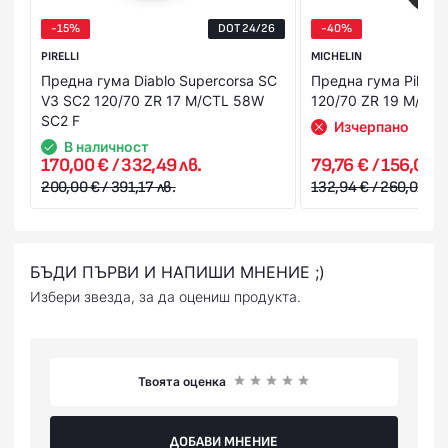
Вашата банкова карта.
Благодарение на изключително модерен и патентован
-15%
DOT 24/26
-40%
процес на смесване, от Pirelli разработват иновативни
смеси с високо съдържание на silica в комбинация с
PIRELLI
MICHELIN
последно поколение масла, смоли и полимери, които да
Предна гума Diablo Supercorsa SC
Предна гума Pilot Ro
подобрят сцеплението на елементите, което от своя
V3 SC2 120/70 ZR 17 M/CTL 58W
120/70 ZR 19 M/C 6
SC2 F
страна гарантира непроменливите качества на гумата.
Изчерпано
В наличност
170,00 € / 332,49 лв.
79,76 € / 156,00 л
[table][tr][td]
200,00 € / 391,17 лв.
132,94 € / 260,01 лв.
ХАРАКТЕРИСТИКА
БЪДИ ПЪРВИ И НАПИШИ МНЕНИЕ ;)
Избери звезда, за да оцениш продукта.
[/td][td]
РЕЗУЛТАТ
[/td][td]
Твоята оценка
НА ПРАКТИКА
ДОБАВИ МНЕНИЕ