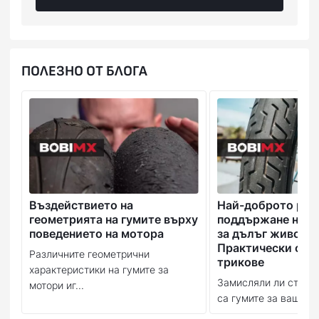
[/td][/tr][tr][td]
ВИСОКО ЕФЕКТИВНА СМЕС
[/td][td]
ПОЛЕЗНО ОТ БЛОГА
ШИРОК СПЕКТЪР НА РАБОТНА ТЕМПЕРАТУРА
[/td][td]
ОПТИМАЛНО СЦЕПЛЕНИЕ ПРИ ВСЯКАКВИ УСЛОВИЯ
[/td][/tr][tr][td]
WSBK ПРОФИЛ
[/td][td]
Въздействието на
Най-доброто рък
БЪРЗА РЕАКЦИЯ НА ГУМАТА В ЗАВОЙ
геометрията на гумите върху
поддържане на в
[/td][td]
поведението на мотора
за дълъг живот:
СПОРТНО УПРАВЛЕНИЕ
Практически съв
[/td][/tr][tr][td]
Различните геометрични
трикове
характеристики на гумите за
Замисляли ли сте се
РЕЙСИНГ ШАРКА „СВЕТКАВИЦА”
мотори иг...
са гумите за вашия м
[/td][td]РАВНОМЕРНО ИЗНОСВАНЕ
[/td][td]НЕПРОМЕНЛИВОСТ ПРИ ПРЕДСТВЯНЕТО