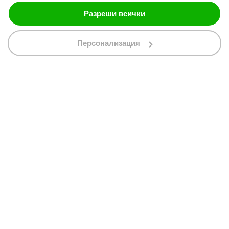
Разреши всички
088 200 7002
shop@bobimx.com
Персонализация
гр. Севлиево (П.К. 5400)
ул."Стоян Бъчваров" №4
АБОНИРАЙТЕ СЕ ЗА НАШИЯ БЮЛЕТИН
Абонирайки се за бюлетина приемате
общите условия
АБОНАМЕНТ