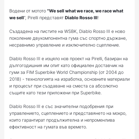
Водени от мотото
"We sell what we race, we race what
we sell
", Pirelli представят
Diablo Rosso III
!
Създадена на пистите на WSBK, Diablo Rosso III е ново
поколение двукомпонентна гума със спортно държане,
несравнимо управление и изключително сцепление.
Diablo Rosso III е изцяло нов проект на Pirelli, базиран на
дългогодишния им опит като официален доставчик на
гуми за FIM Superbike World Championship (от 2004 до
2018) - технологията на изработка, основните материали
и процесът при създаване на сместа са абсолютно
същите като тези приложени при Superbike.
Diablo Rosso III е със значителни подобрения при
управлението, сцеплението и представянето на мокро,
които гарантират продължителна и непроменлива
ефективност на гумата във времето.