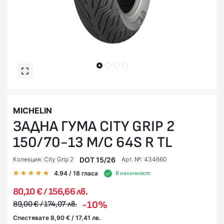
MICHELIN
ЗАДНА ГУМА CITY GRIP 2
150/70-13 M/C 64S R TL
DOT 15/26
Колекция: City Grip 2
Арт. №: 434660
4.94
/ 18
гласа
В наличност
80,10 € / 156,66 лв.
-10%
89,00 € / 174,07 лв.
Спестявате 8,90 € / 17,41 лв.