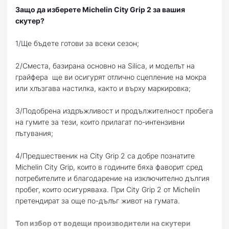
Защо да изберете Michelin City Grip 2 за вашия
скутер?
1/Ще бъдете готови за всеки сезон;
2/Сместа, базирана основно на Silica, и моделът на
грайфера ще ви осигурят отлично сцепление на мокра
или хлъзгава настилка, както и върху маркировка;
3/Подобрена издръжливост и продължителност пробега
на гумите за тези, които прилагат по-интензивни
пътувания;
4/Предшественик на City Grip 2 са добре познатите
Michelin City Grip, които в годините бяха фаворит сред
потребителите и благодарение на изключително дългия
пробег, които осигуряваха. При City Grip 2 от Michelin
претендират за още по-дълъг живот на гумата.
Топ избор от водещи производители на скутери