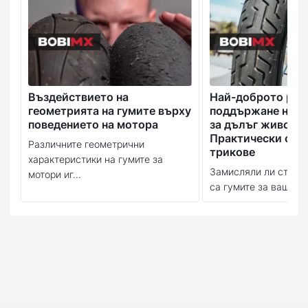
Въздействието на
Най-доброто рък
геометрията на гумите върху
поддържане на в
поведението на мотора
за дълъг живот:
Практически съв
Различните геометрични
трикове
характеристики на гумите за
Замисляли ли сте се
мотори иг...
са гумите за вашия м