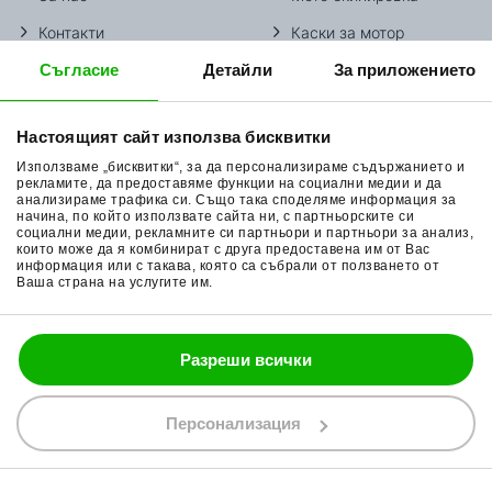
Контакти
Каски за мотор
Съгласие
Детайли
За приложението
Методи доставка
Ботуши за мотор
Начини плащане
Гуми за мотор
Настоящият сайт използва бисквитки
Връщане на стока
Очила за мотор
Използваме „бисквитки“, за да персонализираме съдържанието и
Общи условия
Раници за мотор
рекламите, да предоставяме функции на социални медии и да
анализираме трафика си. Също така споделяме информация за
начина, по който използвате сайта ни, с партньорските си
Поверителност
Ръкавици за мотор
социални медии, рекламните си партньори и партньори за анализ,
които може да я комбинират с друга предоставена им от Вас
Политика за бисквитки
Части за мотор
информация или с такава, която са събрали от ползването от
Ваша страна на услугите им.
Блог
Разреши всички
088 200 7002
shop@bobimx.com
Персонализация
гр. Севлиево (П.К. 5400)
ул."Стоян Бъчваров" №4