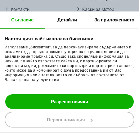
Контакти
Каски за мотор
Съгласие
Детайли
За приложението
Методи доставка
Ботуши за мотор
Начини плащане
Гуми за мотор
Настоящият сайт използва бисквитки
Връщане на стока
Очила за мотор
Използваме „бисквитки“, за да персонализираме съдържанието и
Общи условия
Раници за мотор
рекламите, да предоставяме функции на социални медии и да
анализираме трафика си. Също така споделяме информация за
начина, по който използвате сайта ни, с партньорските си
Поверителност
Ръкавици за мотор
социални медии, рекламните си партньори и партньори за анализ,
които може да я комбинират с друга предоставена им от Вас
Политика за бисквитки
Части за мотор
информация или с такава, която са събрали от ползването от
Ваша страна на услугите им.
Блог
Разреши всички
088 200 7002
shop@bobimx.com
Персонализация
гр. Севлиево (П.К. 5400)
ул."Стоян Бъчваров" №4