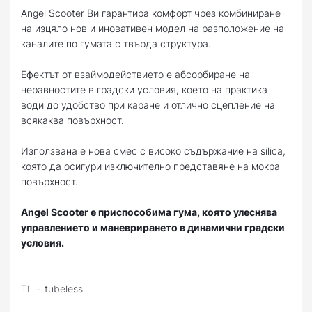
Angel Scooter Ви гарантира комфорт чрез комбиниране
на изцяло нов и иновативен модел на разположение на
каналите по гумата с твърда структура.
Ефектът от взаймодействието е абсорбиране на
неравностите в градски условия, което на практика
води до удобство при каране и отлично сцепление на
всякаква повърхност.
Използвана е нова смес с високо съдържание на silica,
която да осигури изключително представяне на мокра
повърхност.
Angel Scooter е приспособима гума, която улеснява
управлението и маневрирането в динамични градски
условия.
TL = tubeless