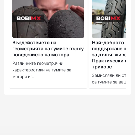
Въздействието на
Най-доброто рък
геометрията на гумите върху
поддържане на в
поведението на мотора
за дълъг живот:
Практически съв
Различните геометрични
трикове
характеристики на гумите за
Замисляли ли сте се
мотори иг...
са гумите за вашия м