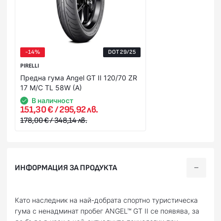
-14%
DOT 29/25
PIRELLI
Предна гума Angel GT II 120/70 ZR
17 M/C TL 58W (A)
В наличност
151,30 € / 295,92 лв.
178,00 € / 348,14 лв.
ИНФОРМАЦИЯ ЗА ПРОДУКТА
Като наследник на най-добрата спортно туристическа
гума с ненадминат пробег ANGEL™ GT II се появява, за