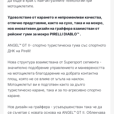
да бъде в крак с най-актуалните технологии при
мотоциклетите.
Удоволствие от карането и непроменливи качества,
отлично представяне, както на сухо, така и на мокро,
нов иновативен дизайн на грайфера взаимстван от
рейсинг гуми за мокро
PIRELLI DIABLO™ .
ANGEL™ GT II- спортно туристическа гума със спортното
ДНК на Pirelli!
Нова структура взаимствана от Supersport сегмента -
значително подобрение управлението и маневреността
на мотоциклета благодарение на добрата контактна
площ, която не се влияе от ъгъла на наклон.
Мотоциклетът ви е подготвен както за дълго
туристическо каране, така и за по-агресивно спортно
каране.
Нов дизайн на грайфера - усъвършенстван така че да
се съчетае с новата основа на ANGEL™ GT II. Облекчава