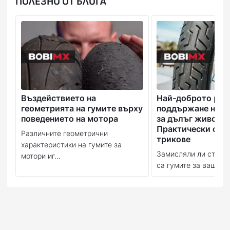
ПОЛЕЗНО ОТ БЛОГА
Въздействието на
Най-доброто рък
геометрията на гумите върху
поддържане на в
поведението на мотора
за дълъг живот:
Практически съв
Различните геометрични
трикове
характеристики на гумите за
Замисляли ли сте се
мотори иг...
са гумите за вашия м