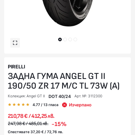
PIRELLI
ЗАДНА ГУМА ANGEL GT II
190/50 ZR 17 M/C TL 73W (A)
DOT 40/24
Колекция: Angel GT II
Арт. №: 3112300
Изчерпано
4.77
/ 13
гласа
210,78 € / 412,25 лв.
-15%
247,98 € / 485,01 лв.
Спестявате 37,20 € / 72,76 лв.