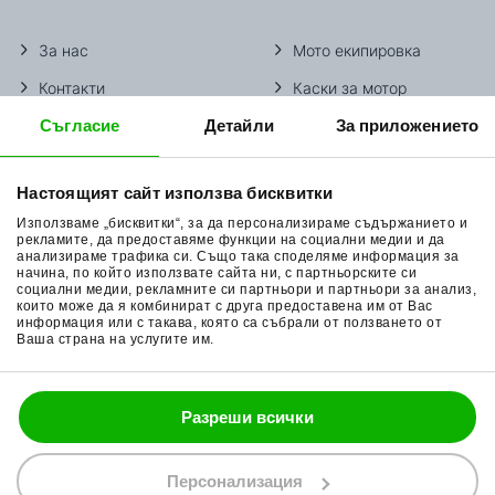
За нас
Мото екипировка
Контакти
Каски за мотор
Съгласие
Детайли
За приложението
Методи доставка
Ботуши за мотор
Начини плащане
Гуми за мотор
Настоящият сайт използва бисквитки
Връщане на стока
Очила за мотор
Използваме „бисквитки“, за да персонализираме съдържанието и
Общи условия
Раници за мотор
рекламите, да предоставяме функции на социални медии и да
анализираме трафика си. Също така споделяме информация за
начина, по който използвате сайта ни, с партньорските си
Поверителност
Ръкавици за мотор
социални медии, рекламните си партньори и партньори за анализ,
които може да я комбинират с друга предоставена им от Вас
Политика за бисквитки
Части за мотор
информация или с такава, която са събрали от ползването от
Ваша страна на услугите им.
Блог
Разреши всички
088 200 7002
shop@bobimx.com
Персонализация