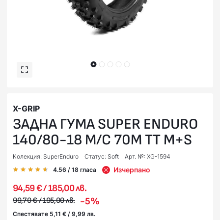
X-GRIP
ЗАДНА ГУМА SUPER ENDURO
140/80-18 M/C 70M TT M+S
Колекция: SuperEnduro
Статус: Soft
Арт. №: XG-1594
Изчерпано
4.56
/ 18
гласа
94,59 € / 185,00 лв.
-5%
99,70 € / 195,00 лв.
Спестявате 5,11 € / 9,99 лв.