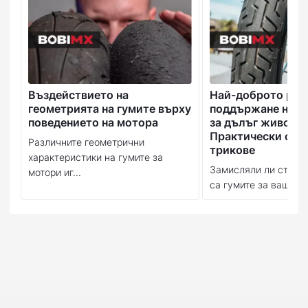
Въздействието на
Най-доброто рък
геометрията на гумите върху
поддържане на в
поведението на мотора
за дълъг живот:
Практически съв
Различните геометрични
трикове
характеристики на гумите за
Замисляли ли сте се
мотори иг...
са гумите за вашия м