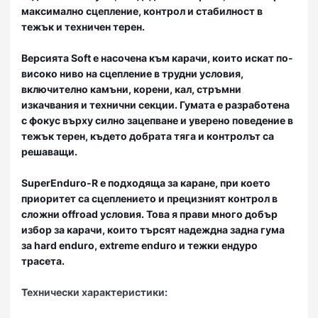
максимално сцепление, контрол и стабилност в
тежък и техничен терен.
Версията Soft
е насочена към карачи, които искат по-
високо ниво на сцепление в трудни условия,
включително камъни, корени, кал, стръмни
изкачвания и технични секции. Гумата е разработена
с фокус върху силно зацепване и уверено поведение в
тежък терен, където добрата тяга и контролът са
решаващи.
SuperEnduro-R
е подходяща за каране, при което
приоритет са сцеплението и прецизният контрол в
сложни offroad условия. Това я прави много добър
избор за карачи, които търсят надеждна задна гума
за hard enduro, extreme enduro и тежки ендуро
трасета.
Технически характеристики: