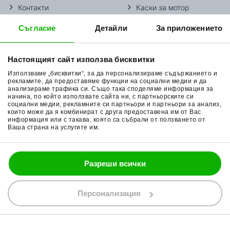
Контакти
Каски за мотор
Методи доставка
Ботуши за мотор
Съгласие
Детайли
За приложението
Начини плащане
Гуми за мотор
Настоящият сайт използва бисквитки
Връщане на стока
Очила за мотор
Използваме „бисквитки“, за да персонализираме съдържанието и
Общи условия
Раници за мотор
рекламите, да предоставяме функции на социални медии и да
анализираме трафика си. Също така споделяме информация за
Поверителност
Ръкавици за мотор
начина, по който използвате сайта ни, с партньорските си
социални медии, рекламните си партньори и партньори за анализ,
Политика за бисквитки
Части за мотор
които може да я комбинират с друга предоставена им от Вас
информация или с такава, която са събрали от ползването от
Ваша страна на услугите им.
Блог
Разреши всички
088 200 7002
shop@bobimx.com
Персонализация
гр. Севлиево (П.К. 5400)
ул."Стоян Бъчваров" №4