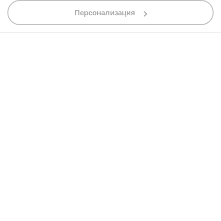
shop@bobimx.com
Персонализация
гр. Севлиево (П.К. 5400)
ул."Стоян Бъчваров" №4
АБОНИРАЙТЕ СЕ ЗА НАШИЯ БЮЛЕТИН
Абонирайки се за бюлетина приемате
общите условия
АБОНАМЕНТ
© 2013 - 2026 BobiMX.com
Онлайн магазин от
RIZN