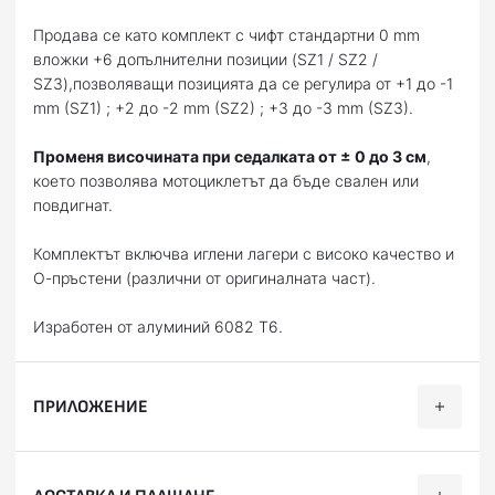
Продава се като комплект с чифт стандартни 0 mm
вложки +6 допълнителни позиции (SZ1 / SZ2 /
SZ3),позволяващи позицията да се регулира от +1 до -1
mm (SZ1) ; +2 до -2 mm (SZ2) ; +3 до -3 mm (SZ3).
Променя височината при седалката от ± 0 до 3 см
,
което позволява мотоциклетът да бъде свален или
повдигнат.
Комплектът включва иглени лагери с високо качество и
О-пръстени (различни от оригиналната част).
Изработен от алуминий 6082 T6.
ПРИЛОЖЕНИЕ
Категория
Марка
Модел
Години