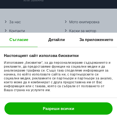
За нас
Мото екипировка
Контакти
Каски за мотор
Съгласие
Детайли
За приложението
Методи доставка
Ботуши за мотор
Начини плащане
Гуми за мотор
Настоящият сайт използва бисквитки
Връщане на стока
Очила за мотор
Използваме „бисквитки“, за да персонализираме съдържанието и
Общи условия
Раници за мотор
рекламите, да предоставяме функции на социални медии и да
анализираме трафика си. Също така споделяме информация за
начина, по който използвате сайта ни, с партньорските си
Поверителност
Ръкавици за мотор
социални медии, рекламните си партньори и партньори за анализ,
които може да я комбинират с друга предоставена им от Вас
Политика за бисквитки
Части за мотор
информация или с такава, която са събрали от ползването от
Ваша страна на услугите им.
Блог
Разреши всички
088 200 7002