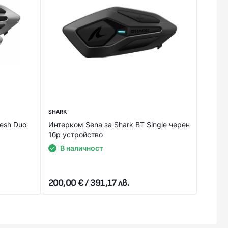
ж),или предварително на сайта ни с Вашата банкова
ОТГОВОРИМ НА ВСИЧКИ ВАШИ ВЪПРОСИ!
SHARK
SENA
esh Duo
Интерком Sena за Shark BT Single черен
Интер
1бр устройство
Harma
В наличност
В 
200,00 € / 391,17 лв.
511,29