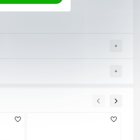
угите на куриерска фирма “Еконт Експрес”.
т Вас адрес (независимо дали домашен или служебен) или
 кампанийни периоди, национални празници или лоши
ойност и от колко артикула се състои тя. Това Ви дава
не или не го харесате, можете да го откажете веднага