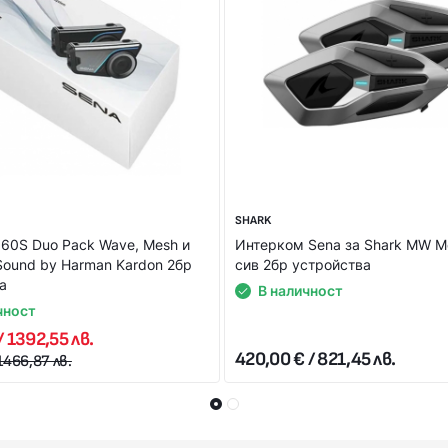
или на ПОС терминал при получаване на пратката (наложен плате
ВЪРЖЕТЕ С НАС СПОРЕД УДОБНИЯ ЗА ВАС НАЧИН! НИЕ ЩЕ 
SHARK
60S Duo Pack Wave, Mesh и
Интерком Sena за Shark MW M
 Sound by Harman Kardon 2бр
сив 2бр устройствa
а
В наличност
чност
/ 1392,55 лв.
420,00 € / 821,45 лв.
1466,87 лв.