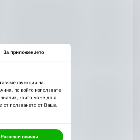
За приложението
ставяме функции на
чина, по който използвате
 анализ, които може да я
и от ползването от Ваша
Разреши всички