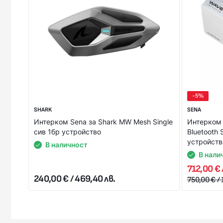
Стойността на поръчката се заплаща на куриера в брой 
ЗА ПОВЕЧЕ ИНФОРМАЦИЯ НЕ СЕ КОЛЕБАЙТЕ ДА СЕ С
карта.
-5%
SHARK
SENA
Интерком Sena за Shark MW Mesh Single
Интерком 
сив 1бр устройство
Bluetooth
устройств
В наличност
В нали
712,00 € 
240,00 € / 469,40 лв.
750,00 € / 