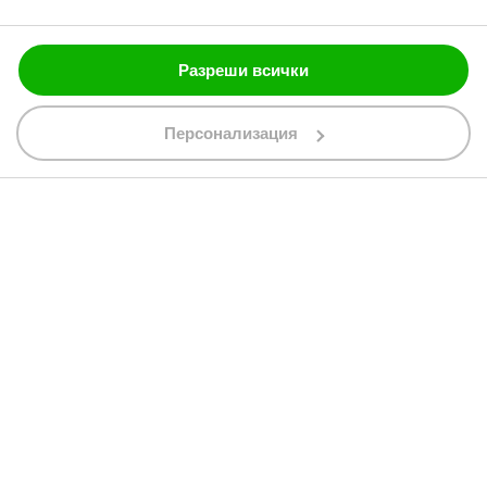
Блог
Разреши всички
088 200 7002
shop@bobimx.com
Персонализация
гр. Севлиево (П.К. 5400)
ул."Стоян Бъчваров" №4
АБОНИРАЙТЕ СЕ ЗА НАШИЯ БЮЛЕТИН
Абонирайки се за бюлетина приемате
общите условия
АБОНАМЕНТ