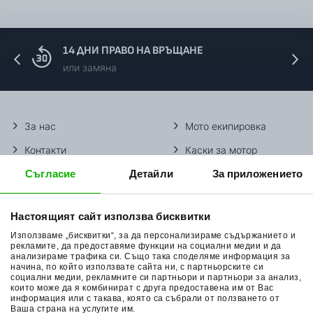
14 ДНИ ПРАВО НА ВРЪЩАНЕ
или замяна
За нас
Мото екипировка
Контакти
Каски за мотор
Съгласие
Детайли
За приложението
Методи доставка
Ботуши за мотор
Начини плащане
Гуми за мотор
Настоящият сайт използва бисквитки
Връщане на стока
Очила за мотор
Използваме „бисквитки“, за да персонализираме съдържанието и
Общи условия
Раници за мотор
рекламите, да предоставяме функции на социални медии и да
анализираме трафика си. Също така споделяме информация за
начина, по който използвате сайта ни, с партньорските си
Поверителност
Ръкавици за мотор
социални медии, рекламните си партньори и партньори за анализ,
които може да я комбинират с друга предоставена им от Вас
Политика за бисквитки
Части за мотор
информация или с такава, която са събрали от ползването от
Ваша страна на услугите им.