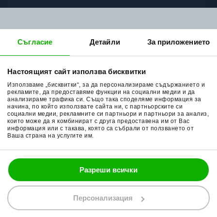
За нас
Мото екипировка
Съгласие
Детайли
За приложението
Контакти
Каски за мотор
Методи доставка
Ботуши за мотор
Настоящият сайт използва бисквитки
Начини плащане
Гуми за мотор
Използваме „бисквитки“, за да персонализираме съдържанието и
рекламите, да предоставяме функции на социални медии и да
Връщане на стока
Очила за мотор
анализираме трафика си. Също така споделяме информация за
начина, по който използвате сайта ни, с партньорските си
социални медии, рекламните си партньори и партньори за анализ,
Общи условия
Раници за мотор
които може да я комбинират с друга предоставена им от Вас
информация или с такава, която са събрали от ползването от
Поверителност
Ръкавици за мотор
Ваша страна на услугите им.
Политика за бисквитки
Части за мотор
Блог
Разреши всички
Персонализация
088 200 7002