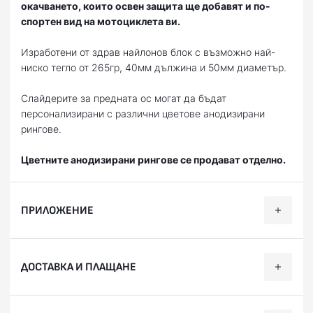
окачването, които освен защита ще добавят и по-
спортен вид на мотоциклета ви.
Изработени от здрав найлонов блок с възможно най-
ниско тегло от 265гр, 40мм дължина и 50мм диаметър.
Слайдерите за предната ос могат да бъдат
персонализирани с различни цветове анодизирани
рингове.
Цветните анодизирани рингове се продават отделно.
ПРИЛОЖЕНИЕ
Категория
Марка
Модел
Години
ДОСТАВКА И ПЛАЩАНЕ
Пистов
KAWASAKI
ZX 6 R
2021, 2022, 2
Пистов
KAWASAKI
ZX 6 R ZX636
2013, 2014, 20
Ние, от BobiMX.com, се стремим към бързина и