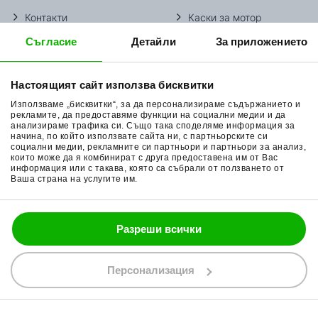
Контакти
Каски за мотор
Съгласие
Детайли
За приложението
Методи доставка
Ботуши за мотор
Начини плащане
Гуми за мотор
Настоящият сайт използва бисквитки
Връщане на стока
Очила за мотор
Използваме „бисквитки“, за да персонализираме съдържанието и
Общи условия
Раници за мотор
рекламите, да предоставяме функции на социални медии и да
анализираме трафика си. Също така споделяме информация за
начина, по който използвате сайта ни, с партньорските си
Поверителност
Ръкавици за мотор
социални медии, рекламните си партньори и партньори за анализ,
които може да я комбинират с друга предоставена им от Вас
Политика за бисквитки
Части за мотор
информация или с такава, която са събрали от ползването от
Ваша страна на услугите им.
Блог
Разреши всички
088 200 7002
shop@bobimx.com
Персонализация
гр. Севлиево (П.К. 5400)
ул."Стоян Бъчваров" №4