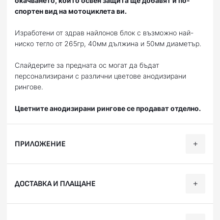
окачването, които освен защита ще добавят и по-
спортен вид на мотоциклета ви.
Изработени от здрав найлонов блок с възможно най-
ниско тегло от 265гр, 40мм дължина и 50мм диаметър.
Слайдерите за предната ос могат да бъдат
персонализирани с различни цветове анодизирани
рингове.
Цветните анодизирани рингове се продават отделно.
ПРИЛОЖЕНИЕ
Категория
Марка
Модел
Години
ДОСТАВКА И ПЛАЩАНЕ
400 Scrambler
Пистов
DUCATI
2016, 2017, 2018, 2
ABS Sixty2
Ние, от BobiMX.com, се стремим към бързина и