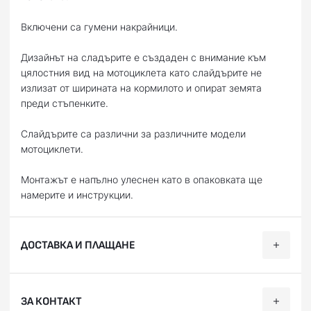
Включени са гумени накрайници.
Дизайнът на сладърите е създаден с внимание към
цялостния вид на мотоциклета като слайдърите не
излизат от ширината на кормилото и опират земята
преди стъпенките.
Слайдърите са различни за различните модели
мотоциклети.
Монтажът е напълно улеснен като в опаковката ще
намерите и инструкции.
ДОСТАВКА И ПЛАЩАНЕ
Ние, от BobiMX.com, се стремим към бързина и
ЗА КОНТАКТ
професионализъм при доставката на Вашите поръчки,