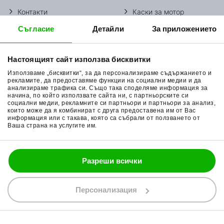
Контакти
Каски за мотор
Съгласие
Детайли
За приложението
Методи доставка
Ботуши за мотор
Начини плащане
Гуми за мотор
Настоящият сайт използва бисквитки
Връщане на стока
Очила за мотор
Използваме „бисквитки“, за да персонализираме съдържанието и
Общи условия
Раници за мотор
рекламите, да предоставяме функции на социални медии и да
анализираме трафика си. Също така споделяме информация за
начина, по който използвате сайта ни, с партньорските си
Поверителност
Ръкавици за мотор
социални медии, рекламните си партньори и партньори за анализ,
които може да я комбинират с друга предоставена им от Вас
Политика за бисквитки
Части за мотор
информация или с такава, която са събрали от ползването от
Ваша страна на услугите им.
Блог
Разреши всички
088 200 7002
shop@bobimx.com
Персонализация
гр. Севлиево (П.К. 5400)
ул."Стоян Бъчваров" №4