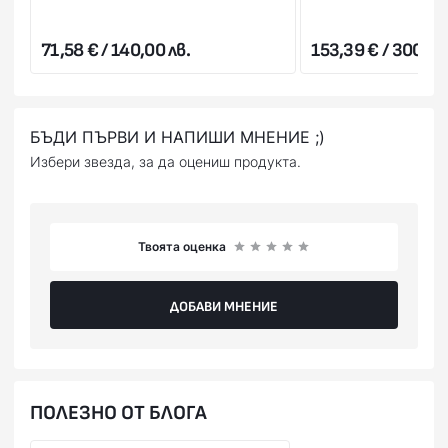
харесате, можете да го откажете веднага на куриера.
Стойността на поръчката се заплаща на куриера в брой
71,58 € / 140,00 лв.
153,39 € / 300,00
или на ПОС терминал при получаване на пратката
(наложен платеж),или предварително на сайта ни с
Вашата банкова карта.
БЪДИ ПЪРВИ И НАПИШИ МНЕНИЕ ;)
Избери звезда, за да оцениш продукта.
Твоята оценка
ДОБАВИ МНЕНИЕ
ПОЛЕЗНО ОТ БЛОГА