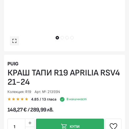
PUIG
КРАШ ТАПИ R19 APRILIA RSV4
21-24
Колекция: R19
Арт. №: 21355N
4.85
/ 13
гласа
В наличност
148,27 € / 289,99 лв.
1
КУПИ