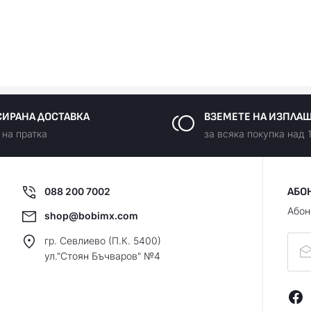
ИРАНА ДОСТАВКА
ВЗЕМЕТЕ НА ИЗПЛА
 на пратка
за всяка покупка над 
088 200 7002
АБО
Абон
shop@bobimx.com
гр. Севлиево (П.К. 5400)
ул."Стоян Бъчваров" №4