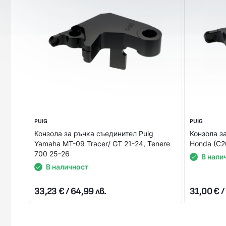
Стойността на поръчката се заплаща на куриера в брой 
ЗА ПОВЕЧЕ ИНФОРМАЦИЯ НЕ СЕ КОЛЕБАЙТЕ ДА СЕ С
карта.
PUIG
PUIG
Конзола за ръчка съединител Puig
Конзола з
Yamaha MT-09 Tracer/ GT 21-24, Tenere
Honda (C2
700 25-26
В нали
В наличност
33,23 € / 64,99 лв.
31,00 € /