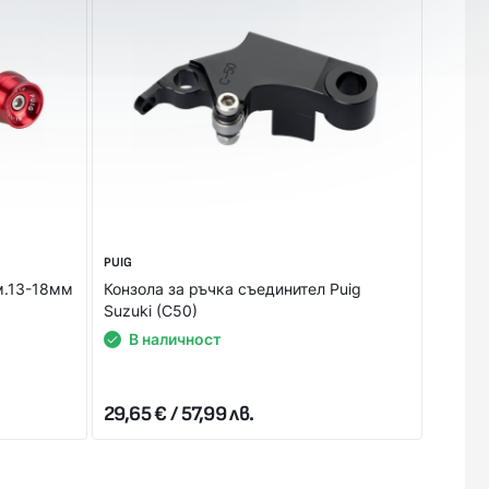
ж),или предварително на сайта ни с Вашата банкова
ОТГОВОРИМ НА ВСИЧКИ ВАШИ ВЪПРОСИ!
PUIG
PUIG
м.13-18мм
Конзола за ръчка съединител Puig
Ръчка 
Suzuki (C50)
оранж
В наличност
В 
29,65 € / 57,99 лв.
51,13 