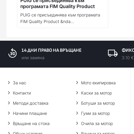
PUIG се присъединява към
програмата FIM Quality Product
PUIG се присъединява към програмата
FIM Quality Product &nda...
14 ДНИ ПРАВО НА ВРЪЩАНЕ
ФИКС
или замяна
3.10 €
За нас
Мото екипировка
Контакти
Каски за мотор
Методи доставка
Ботуши за мотор
Начини плащане
Гуми за мотор
Връщане на стока
Очила за мотор
Общи условия
Раници за мотор