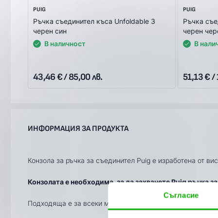
PUIG
PUIG
Ръчка съединител къса Unfoldable 3
Ръчка съе
черен син
черен чер
В наличност
В нали
43,46 € / 85,00 лв.
51,13 € /
ИНФОРМАЦИЯ ЗА ПРОДУКТА
Конзола за ръчка за съединител Puig е изработена от ви
Конзолата е необходима, за да захванете Puig ръчка з
Съгласие
Подходяща е за всеки модел ръчка Puig.