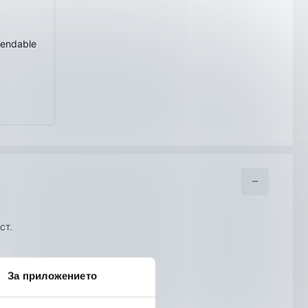
endable
ст.
За приложението