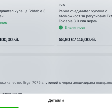
PUIG
динител чупеща Foldable 3
Ръчка съединител чупеща с
ен
възможност за регулиране Ext
Foldable 3.0 син черен
чност
В наличност
 100,00 лв.
58,80 € / 115,00 лв.
соко качество Ergal 7075 алуминий с черна анодизирана повърхно
а съединител.
Детайли