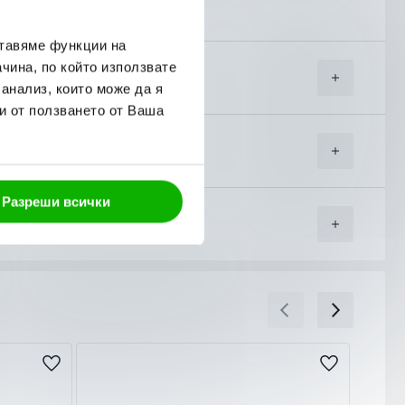
ставяме функции на
чина, по който използвате
 анализ, които може да я
и от ползването от Ваша
Разреши всички
5, 2026
угите на куриерска фирма “Еконт Експрес”.
т Вас адрес (независимо дали домашен или служебен) или
 кампанийни периоди, национални празници или лоши
ойност и от колко артикула се състои тя. Това Ви дава
не или не го харесате, можете да го откажете веднага