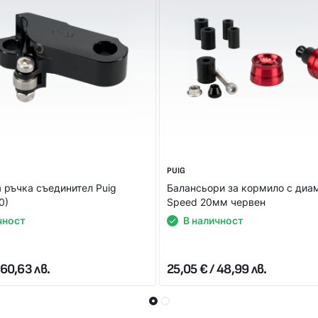
или на ПОС терминал при получаване на пратката (наложен плате
ВЪРЖЕТЕ С НАС СПОРЕД УДОБНИЯ ЗА ВАС НАЧИН! НИЕ ЩЕ 
PUIG
а ръчка съединител Puig
Балансьори за кормило с диа
0)
Speed 20мм червен
чност
В наличност
 60,63 лв.
25,05 € / 48,99 лв.