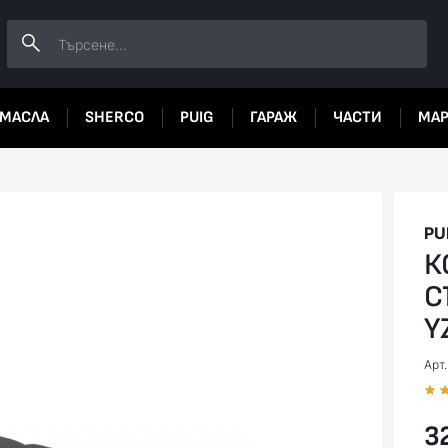
МАСЛА
SHERCO
PUIG
ГАРАЖ
ЧАСТИ
МА
PU
К
С
Y
Арт
32