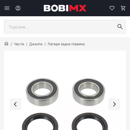
Части
Джанти
Лагери задна главина