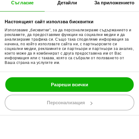
Съгласие
Детайли
За приложението
Методи доставка
Ботуши за мотор
Начини плащане
Гуми за мотор
Настоящият сайт използва бисквитки
Връщане на стока
Очила за мотор
Използваме „бисквитки“, за да персонализираме съдържанието и
Общи условия
Раници за мотор
рекламите, да предоставяме функции на социални медии и да
анализираме трафика си. Също така споделяме информация за
начина, по който използвате сайта ни, с партньорските си
Поверителност
Ръкавици за мотор
социални медии, рекламните си партньори и партньори за анализ,
които може да я комбинират с друга предоставена им от Вас
Политика за бисквитки
Части за мотор
информация или с такава, която са събрали от ползването от
Ваша страна на услугите им.
Блог
Разреши всички
088 200 7002
shop@bobimx.com
Персонализация
гр. Севлиево (П.К. 5400)
ул."Стоян Бъчваров" №4