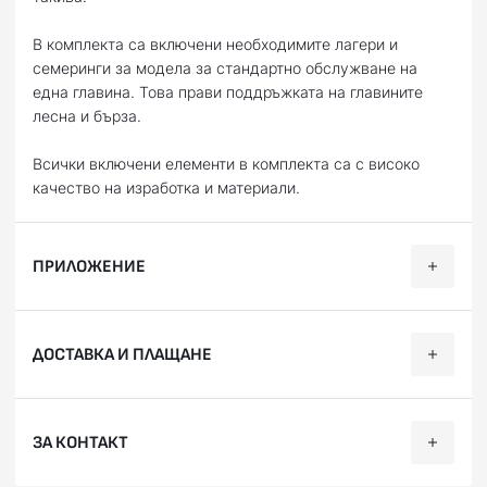
В комплекта са включени необходимите лагери и
семеринги за модела за стандартно обслужване на
една главина. Това прави поддръжката на главините
лесна и бърза.
Всички включени елементи в комплекта са с високо
качество на изработка и материали.
ПРИЛОЖЕНИЕ
Категория
Марка
Модел
Години
ДОСТАВКА И ПЛАЩАНЕ
Offroad
HUSQVARNA
FC 250
2023, 
Offroad
HUSQVARNA
FC 350
2023, 
Ние, от BobiMX.com, се стремим към бързина и
ЗА КОНТАКТ
професионализъм при доставката на Вашите поръчки,
Offroad
HUSQVARNA
FC 450
2023, 
затова ползваме услугите на куриерска фирма “Еконт