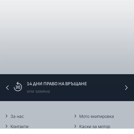
Offroad
GAS-GAS
MC 85
2025, 
Offroad
GAS-GAS
EC 450 F
2024, 
Пистов
KTM
SMR 450
2024, 
14 ДНИ ПРАВО НА ВРЪЩАНЕ
или замяна
За нас
Мото екипировка
Контакти
Каски за мотор