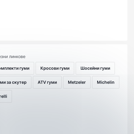
зни линкове
омплекти гуми
Кросови гуми
Шосейни гуми
ми за скутер
ATV гуми
Metzeler
Michelin
relli