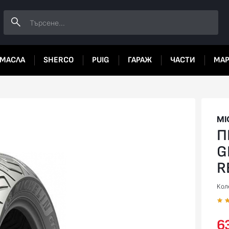
МАСЛА
SHERCO
PUIG
ГАРАЖ
ЧАСТИ
МА
MI
П
G
R
Коле
63