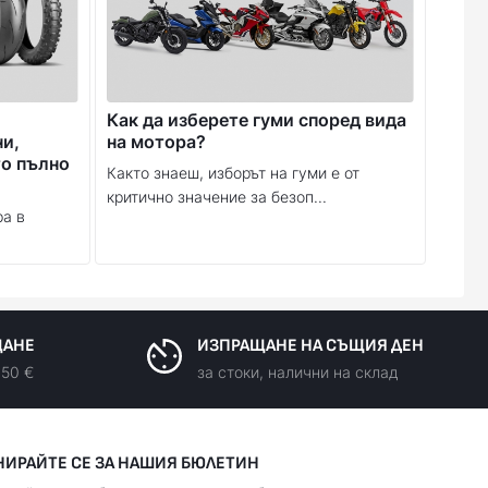
Как да изберете гуми според вида
ни,
на мотора?
то пълно
Както знаеш, изборът на гуми е от
критично значение за безоп...
ра в
ЩАНЕ
ИЗПРАЩАНЕ НА СЪЩИЯ ДЕН
150 €
за стоки, налични на склад
НИРАЙТЕ СЕ ЗА НАШИЯ БЮЛЕТИН