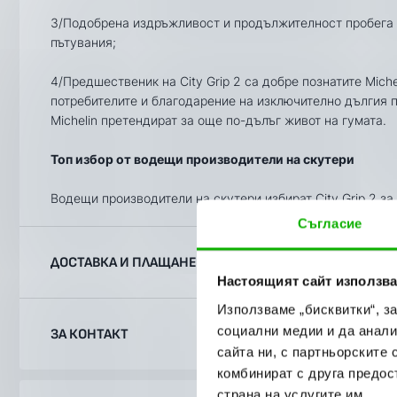
3/Подобрена издръжливост и продължителност пробега на
пътувания;
4/Предшественик на City Grip 2 са добре познатите Michel
потребителите и благодарение на изключително дългия про
Michelin претендират за още по-дълъг живот на гумата.
Топ избор от водещи производители на скутери
Водещи производители на скутери избират City Grip 2 з
Съгласие
ДОСТАВКА И ПЛАЩАНЕ
Настоящият сайт използва
Използваме „бисквитки“, з
Ние, от BobiMX.com, се стремим към бързина и професи
социални медии и да анали
ЗА КОНТАКТ
затова ползваме услугите на куриерска фирма “Еконт Екс
сайта ни, с партньорските 
Доставяме до всяка точка на България в рамките на 1-2
комбинират с друга предос
точно посочен от Вас адрес (независимо дали домашен и
Телефон:
088 200 7002
страна на услугите им.