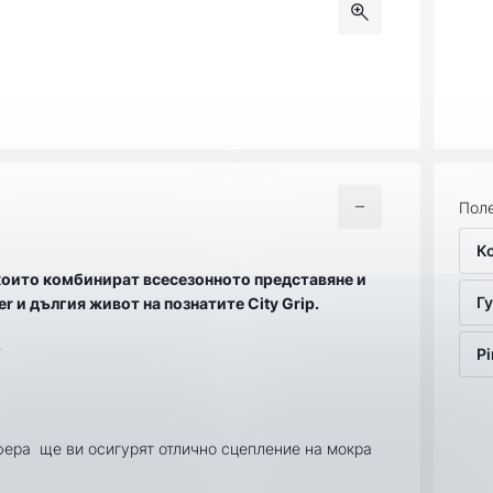
Поле
К
р, които комбинират всесезонното представяне и
Гу
er и дългия живот на познатите City Grip.
?
Pi
йфера ще ви осигурят отлично сцепление на мокра