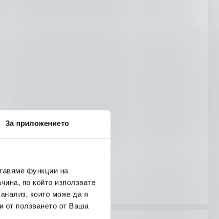
За приложението
ставяме функции на
чина, по който използвате
 анализ, които може да я
и от ползването от Ваша