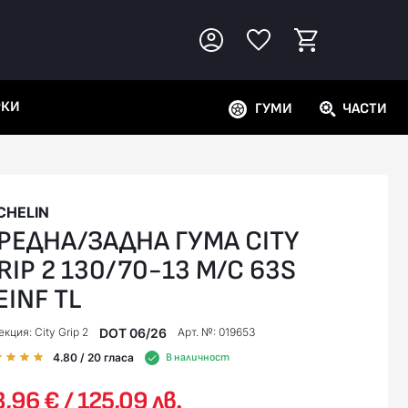
РКИ
ГУМИ
ЧАСТИ
CHELIN
РЕДНА/ЗАДНА ГУМА CITY
RIP 2 130/70-13 M/C 63S
EINF TL
DOT 06/26
кция: City Grip 2
Арт. №: 019653
4.80
/ 20
гласа
В наличност
,96 € / 125,09 лв.