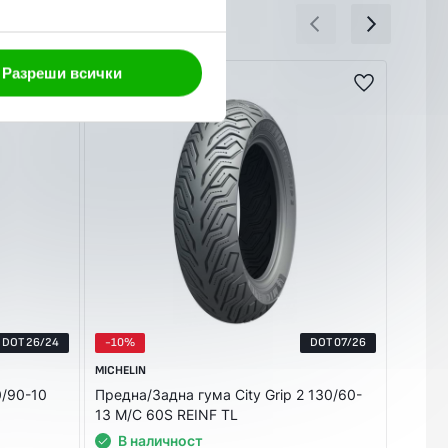
Разреши всички
DOT 26/24
-10%
DOT 07/26
-10%
MICHELIN
MICHELI
0/90-10
Предна/Задна гума City Grip 2 130/60-
Предна
13 M/C 60S REINF TL
16 M/C
В наличност
В 