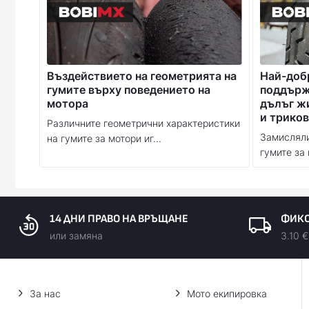
Въздействието на геометрията на
Най-доб
гумите върху поведението на
поддържа
мотора
дълъг ж
и триков
Различните геометрични характеристики
Замисляли
на гумите за мотори иг...
гумите за 
14 ДНИ ПРАВО НА ВРЪЩАНЕ
ФИКС
или замяна
3.10 €
За нас
Мото екипировка