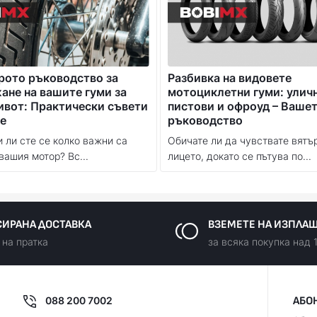
рото ръководство за
Разбивка на видовете
не на вашите гуми за
мотоциклетни гуми: улич
ивот: Практически съвети
пистови и офроуд – Ваше
е
ръководство
 ли сте се колко важни са
Обичате ли да чувствате вятъ
вашия мотор? Вс...
лицето, докато се пътува по...
ИРАНА ДОСТАВКА
ВЗЕМЕТЕ НА ИЗПЛА
 на пратка
за всяка покупка над 
088 200 7002
АБО