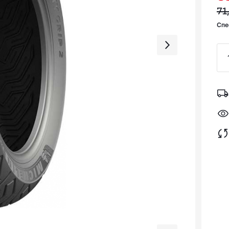
71,
Спес