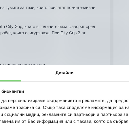
 гумите за тези, които прилагат по-интензивни
in City Grip, които в годините бяха фаворит сред
бег, които осигуряваха. При City Grip 2 от
а стандартно вграждане.
Детайли
 бисквитки
а да персонализираме съдържанието и рекламите, да предо
онализъм при доставката на Вашите поръчки,
зираме трафика си. Също така споделяме информация за на
прес”.
си социални медии, рекламните си партньори и партньори за
 работни дни. Може да получите пратката си до
тавена им от Вас информация или с такава, която са събрал
ли служебен) или до офис на "Еконт Експрес" в