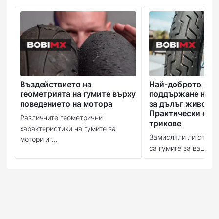
Въздействието на
Най-доброто рък
геометрията на гумите върху
поддържане на в
поведението на мотора
за дълъг живот:
Практически съв
Различните геометрични
трикове
характеристики на гумите за
Замисляли ли сте се
мотори иг...
са гумите за вашия м