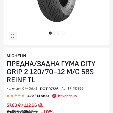
MICHELIN
ПРЕДНА/ЗАДНА ГУМА CITY
GRIP 2 120/70-12 M/C 58S
REINF TL
DOT 07/26
Колекция: City Grip 2
Арт. №: 183833
Изчерпано
4.79
/ 14
гласа
57,60 € / 112,66 лв.
-10%
64,00 € / 125,17 лв.