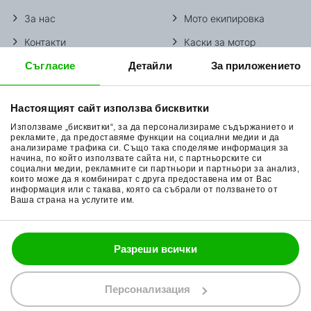
За нас
Мото екипировка
Контакти
Каски за мотор
Съгласие
Детайли
За приложението
Методи доставка
Ботуши за мотор
Начини плащане
Гуми за мотор
Настоящият сайт използва бисквитки
Връщане на стока
Очила за мотор
Използваме „бисквитки“, за да персонализираме съдържанието и
Общи условия
Раници за мотор
рекламите, да предоставяме функции на социални медии и да
анализираме трафика си. Също така споделяме информация за
начина, по който използвате сайта ни, с партньорските си
Поверителност
Ръкавици за мотор
социални медии, рекламните си партньори и партньори за анализ,
които може да я комбинират с друга предоставена им от Вас
Политика за бисквитки
Части за мотор
информация или с такава, която са събрали от ползването от
Ваша страна на услугите им.
Блог
Разреши всички
088 200 7002
shop@bobimx.com
Персонализация