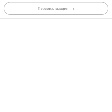
shop@bobimx.com
Персонализация
гр. Севлиево (П.К. 5400)
ул."Стоян Бъчваров" №4
АБОНИРАЙТЕ СЕ ЗА НАШИЯ БЮЛЕТИН
Абонирайки се за бюлетина приемате
общите условия
АБОНАМЕНТ
© 2013 - 2026 BobiMX.com
Онлайн магазин от
RIZN