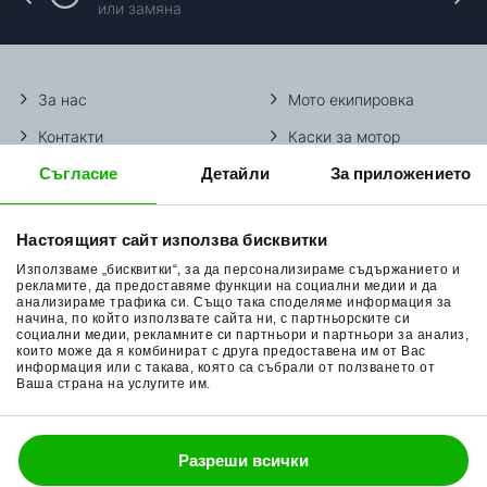
или замяна
За нас
Мото екипировка
Контакти
Каски за мотор
Съгласие
Детайли
За приложението
Методи доставка
Ботуши за мотор
Начини плащане
Гуми за мотор
Настоящият сайт използва бисквитки
Връщане на стока
Очила за мотор
Използваме „бисквитки“, за да персонализираме съдържанието и
Общи условия
Раници за мотор
рекламите, да предоставяме функции на социални медии и да
анализираме трафика си. Също така споделяме информация за
начина, по който използвате сайта ни, с партньорските си
Поверителност
Ръкавици за мотор
социални медии, рекламните си партньори и партньори за анализ,
които може да я комбинират с друга предоставена им от Вас
Политика за бисквитки
Части за мотор
информация или с такава, която са събрали от ползването от
Ваша страна на услугите им.
Блог
Разреши всички
088 200 7002