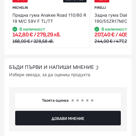
MICHELIN
PIRELLI
Предна гума Anakee Road 110/80 R
Задна гума Diablo R
19 M/C 59V F TL/TT
190/55ZR17M/CTL 
В наличност
В наличност
142,80 € / 279,29 лв.
207,40 € / 405,64 
168,00 € / 328,58 лв.
244,00 € / 477,22 лв
БЪДИ ПЪРВИ И НАПИШИ МНЕНИЕ ;)
Избери звезда, за да оцениш продукта.
Твоята оценка
ДОБАВИ МНЕНИЕ