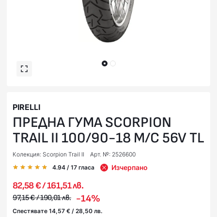
PIRELLI
ПРЕДНА ГУМА SCORPION
TRAIL II 100/90-18 M/C 56V TL
Колекция: Scorpion Trail II
Арт. №: 2526600
Изчерпано
4.94
/ 17
гласа
82,58 € / 161,51 лв.
-14%
97,15 € / 190,01 лв.
Спестявате 14,57 € / 28,50 лв.