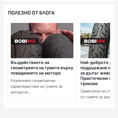
ПОЛЕЗНО ОТ БЛОГА
Въздействието на
Най-доброто рък
геометрията на гумите върху
поддържане на в
поведението на мотора
за дълъг живот:
Практически съв
Различните геометрични
трикове
характеристики на гумите за
Замисляли ли сте се
мотори иг...
са гумите за вашия м