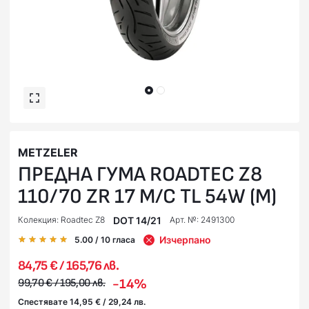
METZELER
ПРЕДНА ГУМА ROADTEC Z8
110/70 ZR 17 M/C TL 54W (M)
DOT 14/21
Колекция: Roadtec Z8
Арт. №: 2491300
Изчерпано
5.00
/ 10
гласа
84,75 € / 165,76 лв.
-14%
99,70 € / 195,00 лв.
Спестявате 14,95 € / 29,24 лв.