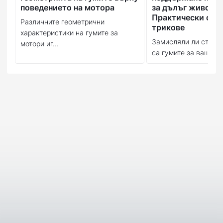
поведението на мотора
за дълъг живот:
Практически съв
Различните геометрични
трикове
характеристики на гумите за
Замисляли ли сте се
мотори иг...
са гумите за вашия м