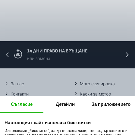
14 ДНИ ПРАВО НА ВРЪЩАНЕ
или замяна
За нас
Мото екипировка
Контакти
Каски за мотор
Съгласие
Детайли
За приложението
Методи доставка
Ботуши за мотор
Начини плащане
Гуми за мотор
Настоящият сайт използва бисквитки
Връщане на стока
Очила за мотор
Използваме „бисквитки“, за да персонализираме съдържанието и
Общи условия
Раници за мотор