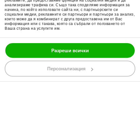
рекламите, да предоставяме функции на социални медии и да
анализираме трафика си. Също така споделяме информация за
начина, по който използвате сайта ни, с партньорските си
Поверителност
Ръкавици за мотор
социални медии, рекламните си партньори и партньори за анализ,
които може да я комбинират с друга предоставена им от Вас
Политика за бисквитки
Части за мотор
информация или с такава, която са събрали от ползването от
Ваша страна на услугите им.
Блог
Разреши всички
088 200 7002
shop@bobimx.com
Персонализация
гр. Севлиево (П.К. 5400)
ул."Стоян Бъчваров" №4
АБОНИРАЙТЕ СЕ ЗА НАШИЯ БЮЛЕТИН
Абонирайки се за бюлетина приемате
общите условия
АБОНАМЕНТ