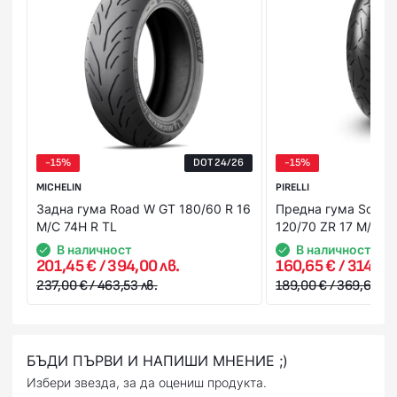
добиете по-ясна представа за продукта в момента на
получаването му. В случай, че не Ви стане или не го
харесате, можете да го откажете веднага на куриера.
Стойността на поръчката се заплаща на куриера в брой
или на ПОС терминал при получаване на пратката
(наложен платеж),или предварително на сайта ни с
Вашата банкова карта.
-15%
DOT 24/26
-15%
MICHELIN
PIRELLI
Задна гума Road W GT 180/60 R 16
Предна гума Scorpion
M/C 74H R TL
120/70 ZR 17 M/C T
В наличност
В наличност
201,45 € / 394,00 лв.
160,65 € / 314,20 
237,00 € / 463,53 лв.
189,00 € / 369,65 лв.
БЪДИ ПЪРВИ И НАПИШИ МНЕНИЕ ;)
Избери звезда, за да оцениш продукта.