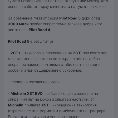
гумата независимо от настилката (суха или мокра) като
основно работят върху качествата на гумата на мокро.
За сравнение гуми от серия
Pilot Road 5
дори след
3000 мили
пробег спират точно толкова добре като
чисто нова
Pilot Road 4
.
Pilot Road 5
е резултат от:
-
2CT+
- технология производна на
2CT
, при която под
меката смес е заложена по-твърда с цел по-добра
опора при наклон, по-голяма стабилност в завоите,
особено и при същевременно ускорение;
- последно поколение смеси;
-
Michelin XST EVO
грайфер - с цел скъсяване на
спирачния път на мокри и хлъзгави настилки, от
Michelin
прилагат
XST+
иновационна технология
(изразява се във формата и дълбочината на грайфера).
Резултатът е сигурно и уверено каране;