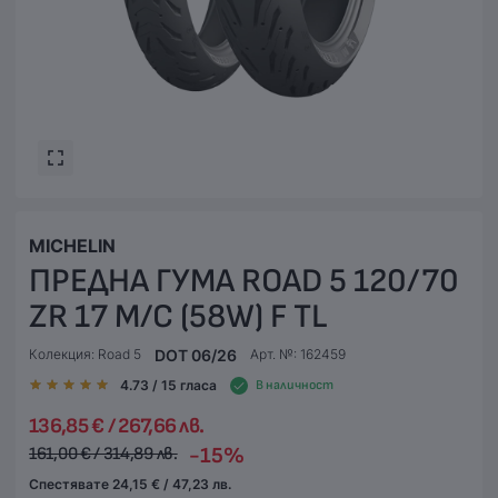
MICHELIN
ПРЕДНА ГУМА ROAD 5 120/70
ZR 17 M/C (58W) F TL
DOT 06/26
Колекция: Road 5
Арт. №: 162459
4.73
/ 15
гласа
В наличност
136,85 € / 267,66 лв.
-15%
161,00 € / 314,89 лв.
Спестявате 24,15 € / 47,23 лв.