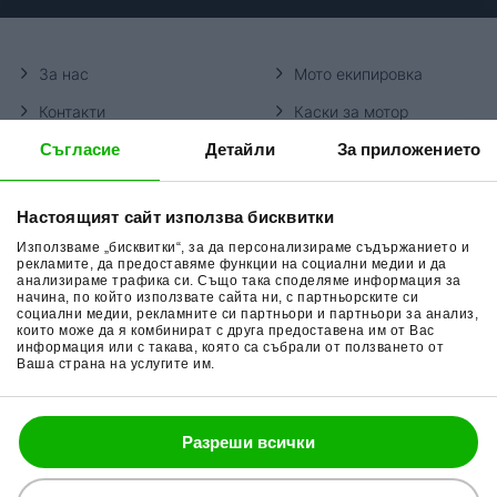
За нас
Мото екипировка
Контакти
Каски за мотор
Съгласие
Детайли
За приложението
Методи доставка
Ботуши за мотор
Начини плащане
Гуми за мотор
Настоящият сайт използва бисквитки
Връщане на стока
Очила за мотор
Използваме „бисквитки“, за да персонализираме съдържанието и
Общи условия
Раници за мотор
рекламите, да предоставяме функции на социални медии и да
анализираме трафика си. Също така споделяме информация за
начина, по който използвате сайта ни, с партньорските си
Поверителност
Ръкавици за мотор
социални медии, рекламните си партньори и партньори за анализ,
които може да я комбинират с друга предоставена им от Вас
Политика за бисквитки
Части за мотор
информация или с такава, която са събрали от ползването от
Ваша страна на услугите им.
Блог
Разреши всички
088 200 7002