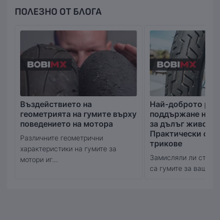
ПОЛЕЗНО ОТ БЛОГА
Въздействието на
Най-доброто рък
геометрията на гумите върху
поддържане на в
поведението на мотора
за дълъг живот:
Практически съв
Различните геометрични
трикове
характеристики на гумите за
Замисляли ли сте се
мотори иг...
са гумите за вашия м