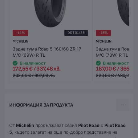
-14%
DOT 01/26
-15%
MICHELIN
MICHELIN
Задна гума Road 5 160/60 ZR 17
Задна гума Road 5 
M/C (69W) R TL
M/C (73W) R TL
В наличност
В наличност
172,55 € / 337,48 лв.
187,00 € / 365,74 
203,00 € / 397,03 лв.
220,00 € / 430,28 лв
ИНФОРМАЦИЯ ЗА ПРОДУКТА
От
Michelin
продължават серия
Pilot Road
с
Pilot Road
5
, където залагат на още по-добро представяне на