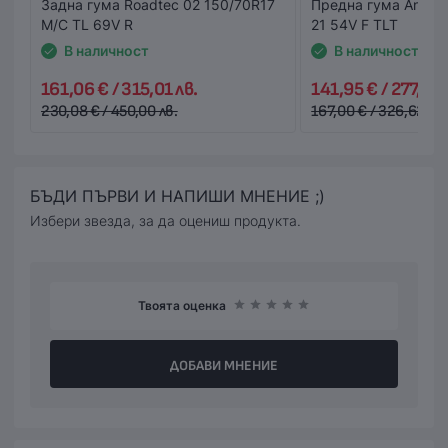
Задна гума Roadtec 02 150/70R17
Предна гума Anake
M/C TL 69V R
21 54V F TLT
В наличност
В наличност
161,06 € / 315,01 лв.
141,95 € / 277,63 
230,08 € / 450,00 лв.
167,00 € / 326,62 лв.
БЪДИ ПЪРВИ И НАПИШИ МНЕНИЕ ;)
Избери звезда, за да оцениш продукта.
Твоята оценка
ДОБАВИ МНЕНИЕ