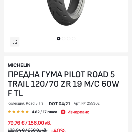
MICHELIN
ПРЕДНА ГУМА PILOT ROAD 5
TRAIL 120/70 ZR 19 M/C 60W
F TL
DOT 04/21
Колекция: Road 5 Trail
Арт. №: 255302
Изчерпано
4.82
/ 17
гласа
79,76 € / 156,00 лв.
-40%
132,94 € / 260,01 лв.