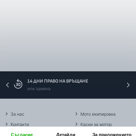
14 ДНИ ПРАВО НА ВРЪЩАНЕ
или замяна
За нас
Мото екипировка
Контакти
Каски за мотор
Съгласие
Детайли
За приложението
Методи доставка
Ботуши за мотор