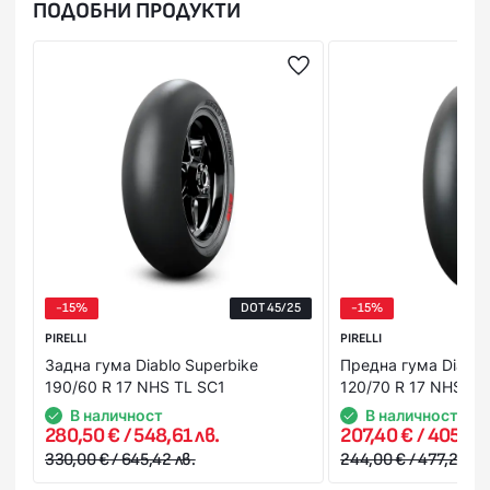
ПОДОБНИ ПРОДУКТИ
За Ваше удобство и за максимална коректност всяка
поръчка пристига с опция “Преглед и тест”, без
значение на каква стойност и от колко артикула се
състои тя. Това Ви дава възможност да пробвате и
добиете по-ясна представа за продукта в момента на
получаването му. В случай, че не Ви стане или не го
харесате, можете да го откажете веднага на куриера.
Стойността на поръчката се заплаща на куриера в брой
или на ПОС терминал при получаване на пратката
(наложен платеж),или предварително на сайта ни с
Вашата банкова карта.
-15%
DOT 45/25
-15%
PIRELLI
PIRELLI
Задна гума Diablo Superbike
Предна гума Diablo
190/60 R 17 NHS TL SC1
120/70 R 17 NHS TL
В наличност
В наличност
280,50 € / 548,61 лв.
207,40 € / 405,64 
330,00 € / 645,42 лв.
244,00 € / 477,22 лв