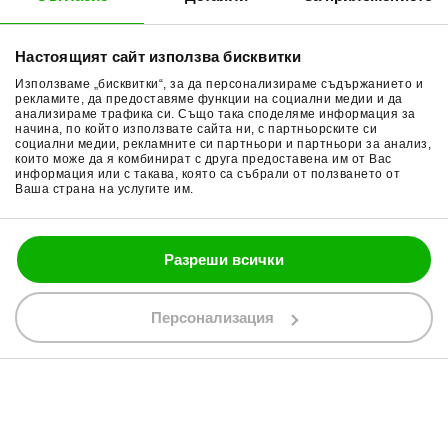
Начини плащане
Гуми за мотор
Настоящият сайт използва бисквитки
Връщане на стока
Очила за мотор
Използваме „бисквитки“, за да персонализираме съдържанието и
Общи условия
Раници за мотор
рекламите, да предоставяме функции на социални медии и да
анализираме трафика си. Също така споделяме информация за
начина, по който използвате сайта ни, с партньорските си
Поверителност
Ръкавици за мотор
социални медии, рекламните си партньори и партньори за анализ,
които може да я комбинират с друга предоставена им от Вас
Политика за бисквитки
Части за мотор
информация или с такава, която са събрали от ползването от
Ваша страна на услугите им.
Блог
Разреши всички
088 200 7002
shop@bobimx.com
Персонализация
гр. Севлиево (П.К. 5400)
ул."Стоян Бъчваров" №4