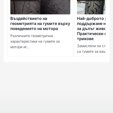
Въздействието на
Най-доброто рък
геометрията на гумите върху
поддържане на в
поведението на мотора
за дълъг живот:
Практически съв
Различните геометрични
трикове
характеристики на гумите за
Замисляли ли сте се
мотори иг...
са гумите за вашия м