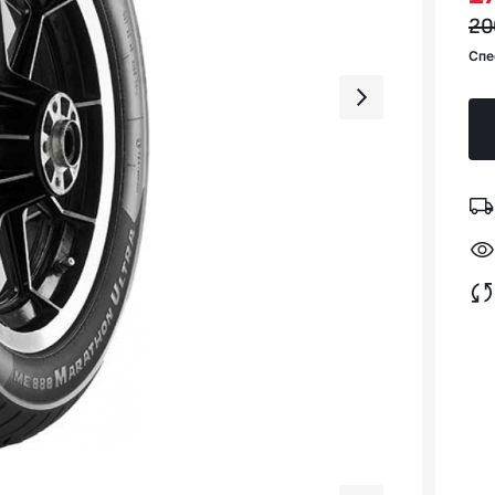
20
Спе