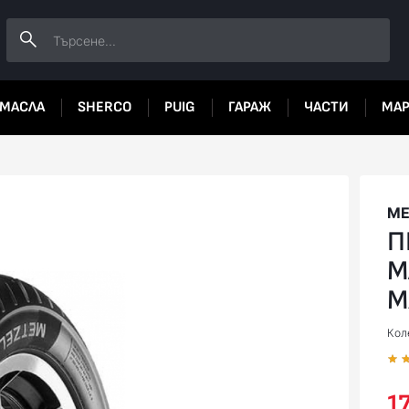
МАСЛА
SHERCO
PUIG
ГАРАЖ
ЧАСТИ
МА
ME
П
M
M
Кол
17