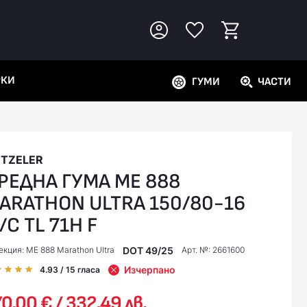
РКИ
ГУМИ
ЧАСТИ
TZELER
РЕДНА ГУМА ME 888
ARATHON ULTRA 150/80-16
/C TL 71H F
DOT 49/25
екция: ME 888 Marathon Ultra
Арт. №: 2661600
Изчерпано
4.93
/ 15
гласа
0,00 € / 332,49 лв.