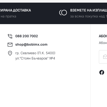
ИРАНА ДОСТАВКА
ВЗЕМЕТЕ НА ИЗПЛА
 на пратка
за всяка покупка над 
088 200 7002
АБО
Абон
shop@bobimx.com
гр. Севлиево (П.К. 5400)
ул."Стоян Бъчваров" №4