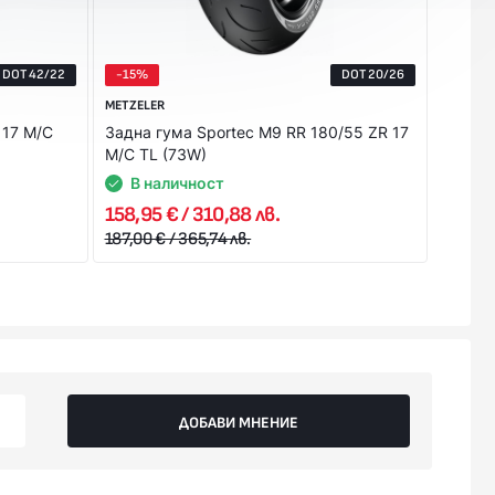
DOT 42/22
-15%
DOT 20/26
-15%
METZELER
PIRELLI
 17 M/C
Задна гума Sportec M9 RR 180/55 ZR 17
Задна 
M/C TL (73W)
(73W) 
В наличност
В 
158,95 € / 310,88 лв.
153,85
187,00 € / 365,74 лв.
181,00 
ДОБАВИ МНЕНИЕ