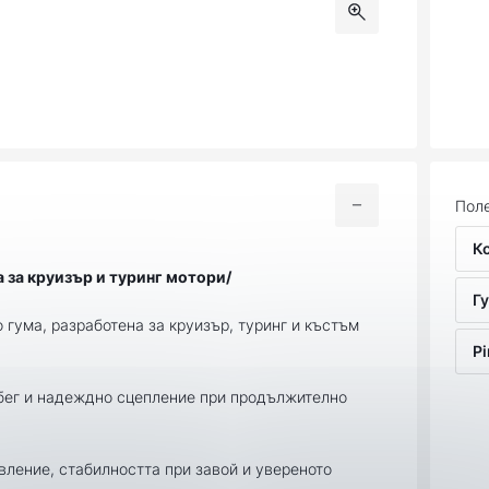
Поле
К
а за круизър и туринг мотори/
Гу
гума, разработена за круизър, туринг и къстъм
Pi
обег и надеждно сцепление при продължително
вление, стабилността при завой и увереното