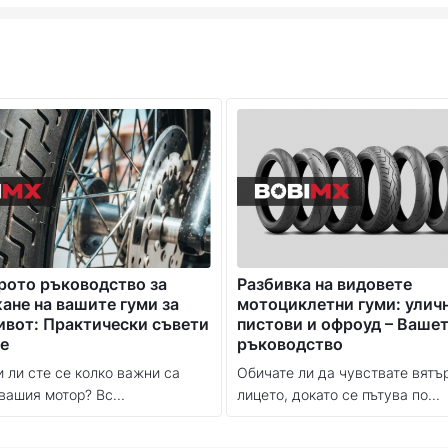
рото ръководство за
Разбивка на видовете
не на вашите гуми за
мотоциклетни гуми: улич
ивот: Практически съвети
пистови и офроуд – Ваше
е
ръководство
 ли сте се колко важни са
Обичате ли да чувствате вятъ
вашия мотор? Вс...
лицето, докато се пътува по...