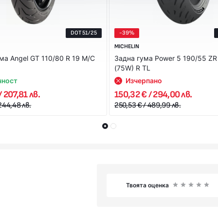
DOT 51/25
-39%
MICHELIN
ма Angel GT 110/80 R 19 M/C
Задна гума Power 5 190/55 ZR
(75W) R TL
чност
Изчерпано
/ 207,81 лв.
150,32 € / 294,00 лв.
244,48 лв.
250,53 € / 489,99 лв.
Твоята оценка