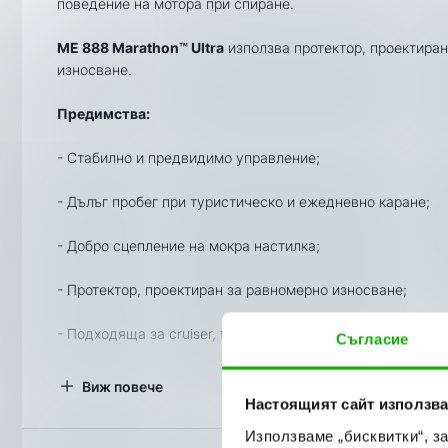
поведение на мотора при спиране.
ME 888 Marathon™ Ultra
използва протектор, проектиран
износване.
Предимства:
- Стабилно и предвидимо управление;
- Дълъг пробег при туристическо и ежедневно каране;
- Добро сцепление на мокра настилка;
- Протектор, проектиран за равномерно износване;
- Подходяща за cruiser, touring и custom мотоциклети;
Съгласие
Преди поръчка проверете точния размер, товарния и 
Виж повече
вашия мотоциклет.
Настоящият сайт използва
Използваме „бисквитки“, з