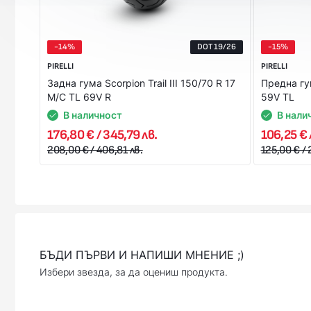
-14%
DOT 19/26
-15%
PIRELLI
PIRELLI
Задна гума Scorpion Trail III 150/70 R 17
Предна гу
M/C TL 69V R
59V TL
В наличност
В нали
176,80 € / 345,79 лв.
106,25 € 
208,00 € / 406,81 лв.
125,00 € / 
БЪДИ ПЪРВИ И НАПИШИ МНЕНИЕ ;)
Избери звезда, за да оцениш продукта.