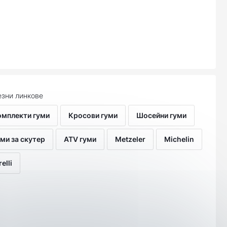
зни линкове
омплекти гуми
Кросови гуми
Шосейни гуми
ми за скутер
ATV гуми
Metzeler
Michelin
relli