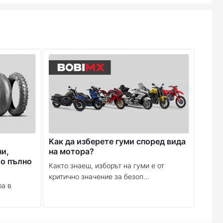
Как да изберете гуми според вида
ни,
на мотора?
то пълно
Както знаеш, изборът на гуми е от
критично значение за безоп...
ра в