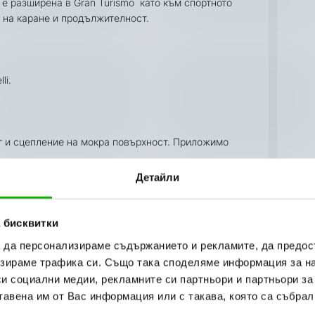
g е разширена в Gran Turismo като към спортното
 на каране и продължителност.
li.
г и сцепление на мокра повърхност. Приложимо
Детайли
 бисквитки
а да персонализираме съдържанието и рекламите, да предо
онализъм при доставката на Вашите поръчки,
зираме трафика си. Също така споделяме информация за на
прес”.
си социални медии, рекламните си партньори и партньори за
 работни дни. Може да получите пратката си до
тавена им от Вас информация или с такава, която са събрал
ли служебен) или до офис на "Еконт Експрес" в