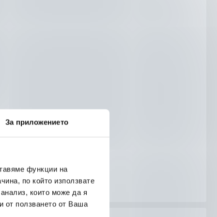
За приложението
ставяме функции на
чина, по който използвате
 анализ, които може да я
и от ползването от Ваша