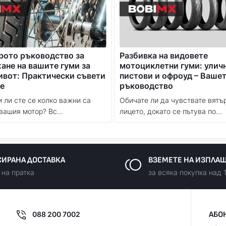
рото ръководство за
Разбивка на видовете
не на вашите гуми за
мотоциклетни гуми: улич
ивот: Практически съвети
пистови и офроуд – Ваше
е
ръководство
 ли сте се колко важни са
Обичате ли да чувствате вятъ
вашия мотор? Вс...
лицето, докато се пътува по...
ИРАНА ДОСТАВКА
ВЗЕМЕТЕ НА ИЗПЛА
 на пратка
за всяка покупка над 
088 200 7002
АБО