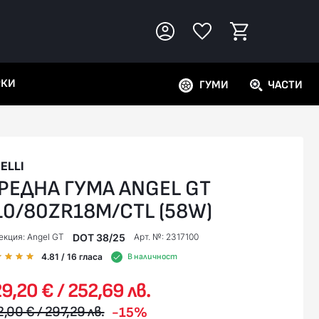
РКИ
ГУМИ
ЧАСТИ
RELLI
РЕДНА ГУМА ANGEL GT
10/80ZR18M/CTL (58W)
DOT 38/25
екция: Angel GT
Арт. №: 2317100
4.81
/ 16
гласа
В наличност
9,20 € / 252,69 лв.
2,00 € / 297,29 лв.
-15%