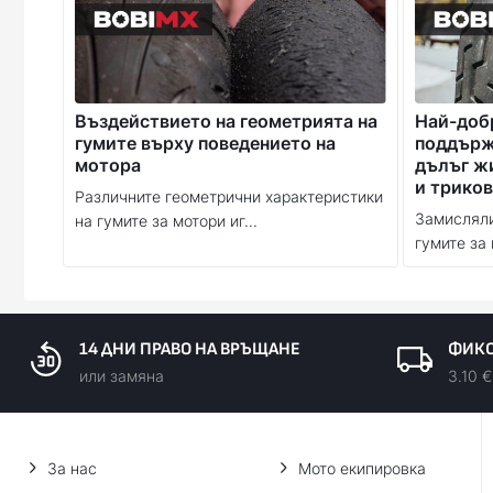
Въздействието на геометрията на
Най-доб
гумите върху поведението на
поддържа
мотора
дълъг ж
и триков
Различните геометрични характеристики
Замисляли
на гумите за мотори иг...
гумите за 
14 ДНИ ПРАВО НА ВРЪЩАНЕ
ФИКС
или замяна
3.10 €
За нас
Мото екипировка