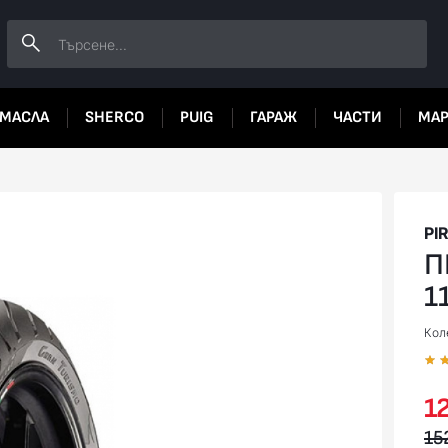
МАСЛА
SHERCO
PUIG
ГАРАЖ
ЧАСТИ
МА
PI
П
1
Кол
12
15