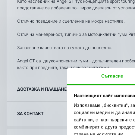
Като наследник на Angel ST тук концепцията sport tourin
представяне са добавени по-широк диапазон от условия
Отлично поведение и сцепление на мокра настилка.
Отлична маневреност, типично за мотоциклетни гуми Pirel
Запазване качествата на гумата до последно.
Angel GT са двукомпонентни гуми - допълнителен пробе
както при предните, така и при задните гуми.
Съгласие
ДОСТАВКА И ПЛАЩАНЕ
Настоящият сайт използва
Използваме „бисквитки“, з
Ние, от BobiMX.com, се стремим към бързина и професи
социални медии и да анали
ЗА КОНТАКТ
затова ползваме услугите на куриерска фирма “Еконт Екс
сайта ни, с партньорските 
Доставяме до всяка точка на България в рамките на 1-2
комбинират с друга предос
точно посочен от Вас адрес (независимо дали домашен и
Телефон:
088 200 7002
страна на услугите им.