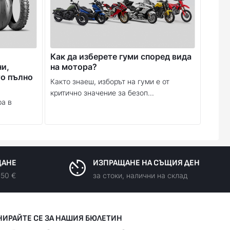
Как да изберете гуми според вида
ни,
на мотора?
то пълно
Както знаеш, изборът на гуми е от
критично значение за безоп...
ра в
ЩАНЕ
ИЗПРАЩАНЕ НА СЪЩИЯ ДЕН
150 €
за стоки, налични на склад
НИРАЙТЕ СЕ ЗА НАШИЯ БЮЛЕТИН