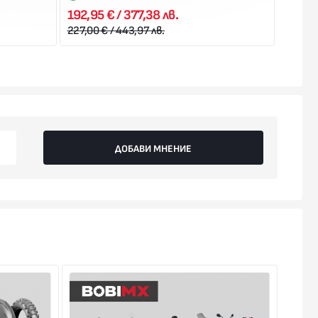
192,95 € / 377,38 лв.
95,10 
227,00 € / 443,97 лв.
158,50 
ДОБАВИ МНЕНИЕ