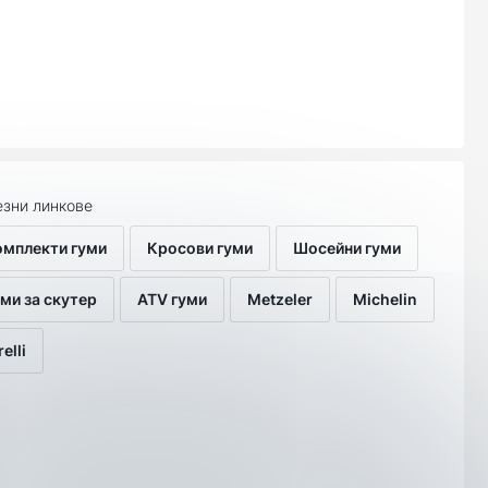
зни линкове
омплекти гуми
Кросови гуми
Шосейни гуми
ми за скутер
ATV гуми
Metzeler
Michelin
relli