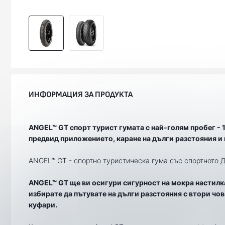
ИНФОРМАЦИЯ ЗА ПРОДУКТА
ANGEL™ GT спорт турист гумата с най-голям пробег - 1
предвид приложението, каране на дълги разстояния и
ANGEL™ GT - спортно туристическа гума със спортното ДНК
ANGEL™ GT ще ви осигури сигурност на мокра настилка
избирате да пътувате на дълги разстояния с втори чо
куфари.