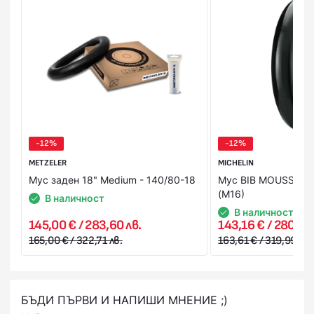
състои тя. Това Ви дава възможност да пробвате и
добиете по-ясна представа за продукта в момента на
получаването му. В случай, че не Ви стане или не го
харесате, можете да го откажете веднага на куриера.
Стойността на поръчката се заплаща на куриера в брой
или на ПОС терминал при получаване на пратката
(наложен платеж),или предварително на сайта ни с
Вашата банкова карта.
-12%
-12%
METZELER
MICHELIN
Мус заден 18" Medium - 140/80-18
Мус BIB MOUSSE 90
(M16)
В наличност
В наличност
145,00 € / 283,60 лв.
143,16 € / 280,00 
165,00 € / 322,71 лв.
163,61 € / 319,99 лв.
БЪДИ ПЪРВИ И НАПИШИ МНЕНИЕ ;)