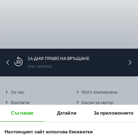
14 ДНИ ПРАВО НА ВРЪЩАНЕ
или замяна
За нас
Мото екипировка
Контакти
Каски за мотор
Съгласие
Детайли
За приложението
Методи доставка
Ботуши за мотор
Начини плащане
Гуми за мотор
Настоящият сайт използва бисквитки
Връщане на стока
Очила за мотор