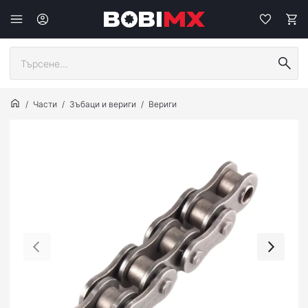
Части
Зъбаци и вериги
Вериги