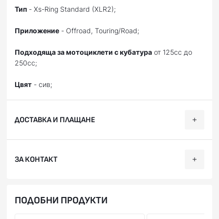
Тип
- Xs-Ring Standard (XLR2);
Приложение
- Offroad, Touring/Road;
Подходяща за мотоциклети с кубатура
от 125cc до
250cc;
Цвят
- сив;
ДОСТАВКА И ПЛАЩАНЕ
Ние, от BobiMX.com, се стремим към бързина и
ЗА КОНТАКТ
професионализъм при доставката на Вашите поръчки,
затова ползваме услугите на куриерска фирма “Еконт
Експрес”.
Телефон:
088 200 7002
ПОДОБНИ ПРОДУКТИ
Доставяме до всяка точка на България в рамките на 1-2
Facebook:
facebook.com/BobiMX
работни дни. Може да получите пратката си до точно
Instagram:
instagram.com/bobi.mx