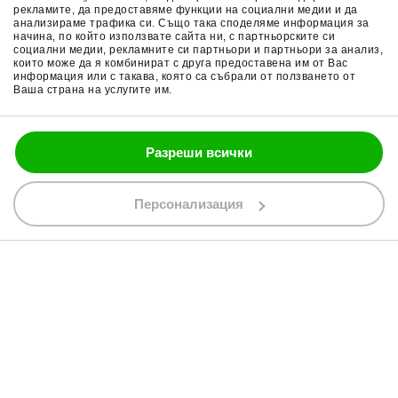
Общи условия
Раници за мотор
рекламите, да предоставяме функции на социални медии и да
анализираме трафика си. Също така споделяме информация за
начина, по който използвате сайта ни, с партньорските си
Поверителност
Ръкавици за мотор
социални медии, рекламните си партньори и партньори за анализ,
които може да я комбинират с друга предоставена им от Вас
Политика за бисквитки
Части за мотор
информация или с такава, която са събрали от ползването от
Ваша страна на услугите им.
Блог
Разреши всички
088 200 7002
shop@bobimx.com
Персонализация
гр. Севлиево (П.К. 5400)
ул."Стоян Бъчваров" №4
АБОНИРАЙТЕ СЕ ЗА НАШИЯ БЮЛЕТИН
Абонирайки се за бюлетина приемате
общите условия