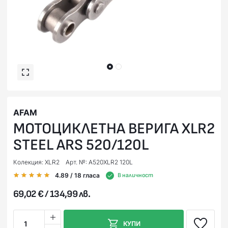
AFAM
МОТОЦИКЛЕТНА ВЕРИГА XLR2
STEEL ARS 520/120L
Колекция: XLR2
Арт. №: A520XLR2 120L
4.89
/ 18
гласа
В наличност
69,02 € / 134,99 лв.
1
КУПИ