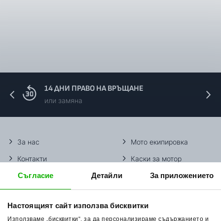
14 ДНИ ПРАВО НА ВРЪЩАНЕ
или замяна
За нас
Мото екипировка
Контакти
Каски за мотор
Съгласие
Детайли
За приложението
Методи доставка
Ботуши за мотор
Начини плащане
Гуми за мотор
Настоящият сайт използва бисквитки
Връщане на стока
Очила за мотор
Използваме „бисквитки“, за да персонализираме съдържанието и