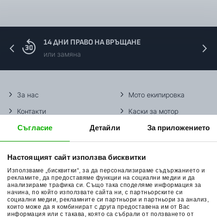
14 ДНИ ПРАВО НА ВРЪЩАНЕ
или замяна
За нас
Мото екипировка
Контакти
Каски за мотор
Съгласие
Детайли
За приложението
Методи доставка
Ботуши за мотор
Начини плащане
Гуми за мотор
Настоящият сайт използва бисквитки
Връщане на стока
Очила за мотор
Използваме „бисквитки“, за да персонализираме съдържанието и
Общи условия
Раници за мотор
рекламите, да предоставяме функции на социални медии и да
анализираме трафика си. Също така споделяме информация за
начина, по който използвате сайта ни, с партньорските си
Поверителност
Ръкавици за мотор
социални медии, рекламните си партньори и партньори за анализ,
които може да я комбинират с друга предоставена им от Вас
Политика за бисквитки
Части за мотор
информация или с такава, която са събрали от ползването от