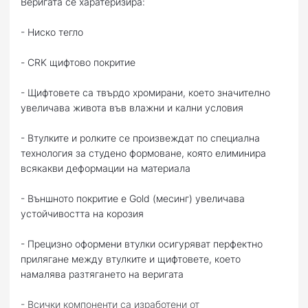
Веригата се харатеризира:
- Ниско тегло
- CRK щифтово покритие
- Щифтовете са твърдо хромирани, което значително
увеличава живота във влажни и кални условия
- Втулките и ролките се произвеждат по специална
технология за студено формоване, която елиминира
всякакви деформации на материала
- Външното покритие е Gold (месинг) увеличава
устойчивостта на корозия
- Прецизно оформени втулки осигуряват перфектно
прилягане между втулките и щифтовете, което
намалява разтягането на веригата
- Всички компоненти са изработени от