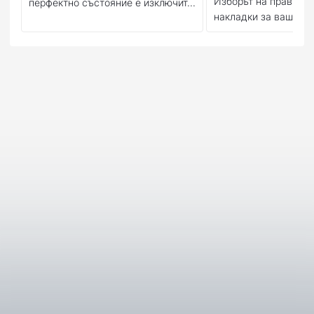
Изборът на правилн
перфектно състояние е изключит...
накладки за вашия м