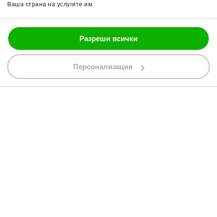
Ваша страна на услугите им.
Блог
Разреши всички
088 200 7002
shop@bobimx.com
Персонализация
гр. Севлиево (П.К. 5400)
ул."Стоян Бъчваров" №4
АБОНИРАЙТЕ СЕ ЗА НАШИЯ БЮЛЕТИН
Абонирайки се за бюлетина приемате
общите условия
АБОНАМЕНТ