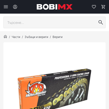
Части
Зъбаци и вериги
Вериги