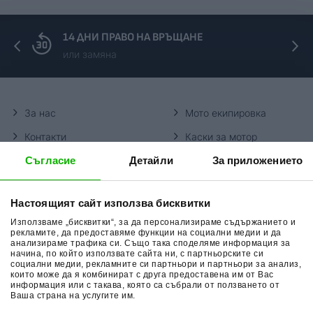
14 ДНИ ПРАВО НА ВРЪЩАНЕ
или замяна
За нас
Мото екипировка
Контакти
Каски за мотор
Съгласие
Детайли
За приложението
Методи доставка
Ботуши за мотор
Начини плащане
Гуми за мотор
Настоящият сайт използва бисквитки
Връщане на стока
Очила за мотор
Използваме „бисквитки“, за да персонализираме съдържанието и
Общи условия
Раници за мотор
рекламите, да предоставяме функции на социални медии и да
анализираме трафика си. Също така споделяме информация за
начина, по който използвате сайта ни, с партньорските си
Поверителност
Ръкавици за мотор
социални медии, рекламните си партньори и партньори за анализ,
които може да я комбинират с друга предоставена им от Вас
Политика за бисквитки
Части за мотор
информация или с такава, която са събрали от ползването от
Ваша страна на услугите им.
Блог