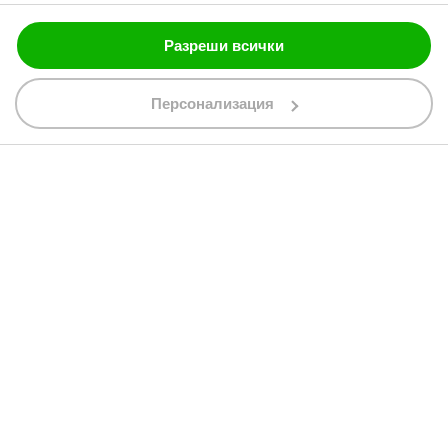
Разреши всички
088 200 7002
shop@bobimx.com
Персонализация
гр. Севлиево (П.К. 5400)
ул."Стоян Бъчваров" №4
АБОНИРАЙТЕ СЕ ЗА НАШИЯ БЮЛЕТИН
Абонирайки се за бюлетина приемате
общите условия
АБОНАМЕНТ