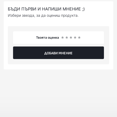
(наложен платеж),или предварително на сайта ни с
Вашата банкова карта.
БЪДИ ПЪРВИ И НАПИШИ МНЕНИЕ ;)
Избери звезда, за да оцениш продукта.
Твоята оценка
ДОБАВИ МНЕНИЕ