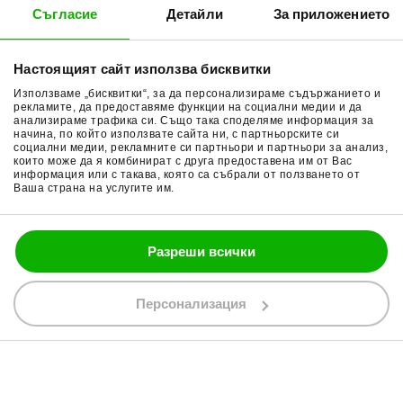
Съгласие
Детайли
За приложението
Методи доставка
Ботуши за мотор
Начини плащане
Гуми за мотор
Настоящият сайт използва бисквитки
Връщане на стока
Очила за мотор
Използваме „бисквитки“, за да персонализираме съдържанието и
Общи условия
Раници за мотор
рекламите, да предоставяме функции на социални медии и да
анализираме трафика си. Също така споделяме информация за
начина, по който използвате сайта ни, с партньорските си
Поверителност
Ръкавици за мотор
социални медии, рекламните си партньори и партньори за анализ,
които може да я комбинират с друга предоставена им от Вас
Политика за бисквитки
Части за мотор
информация или с такава, която са събрали от ползването от
Ваша страна на услугите им.
Блог
Разреши всички
088 200 7002
shop@bobimx.com
Персонализация
гр. Севлиево (П.К. 5400)
ул."Стоян Бъчваров" №4