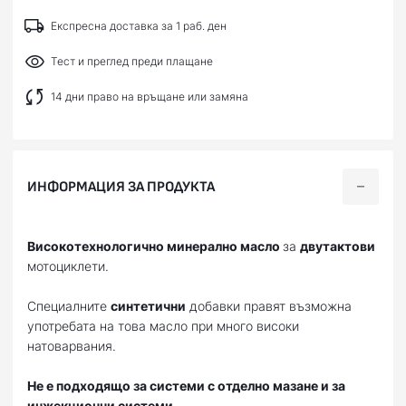
Експресна доставка за 1 раб. ден
Тест и преглед преди плащане
14 дни право на връщане или замяна
ИНФОРМАЦИЯ ЗА ПРОДУКТА
Високотехнологично минерално масло
за
двутактови
мотоциклети.
Специалните
синтетични
добавки правят възможна
употребата на това масло при много високи
натоварвания.
Не е подходящо за системи с отделно мазане и за
инжекционни системи.