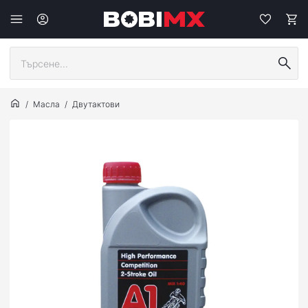
Масла
Двутактови