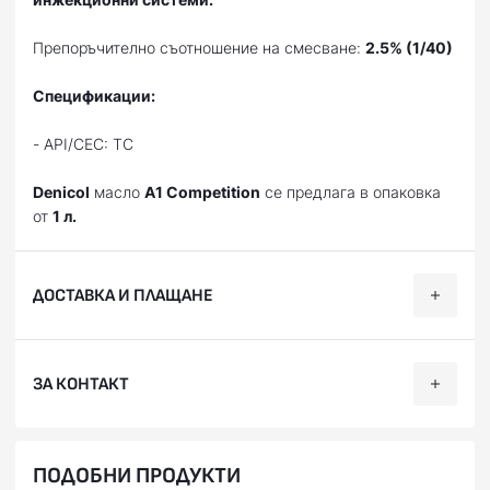
Препоръчително съотношение на смесване:
2.5% (1/40)
Спецификации:
- API/CEC: TC
Denicol
масло
A1 Competition
се предлага в опаковка
от
1 л.
ДОСТАВКА И ПЛАЩАНЕ
Ние, от BobiMX.com, се стремим към бързина и
ЗА КОНТАКТ
професионализъм при доставката на Вашите поръчки,
затова ползваме услугите на куриерска фирма “Еконт
Експрес”.
Телефон:
088 200 7002
ПОДОБНИ ПРОДУКТИ
Доставяме до всяка точка на България в рамките на 1-2
Facebook:
facebook.com/BobiMX