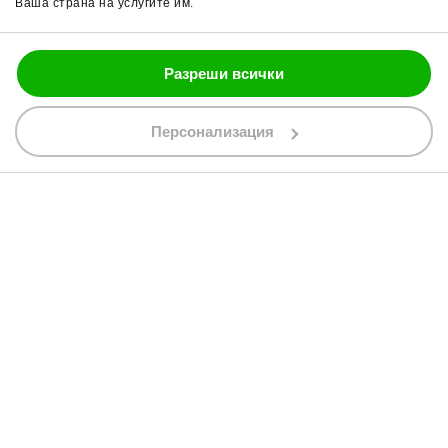
Ваша страна на услугите им.
Блог
Разреши всички
088 200 7002
shop@bobimx.com
Персонализация
гр. Севлиево (П.К. 5400)
ул."Стоян Бъчваров" №4
АБОНИРАЙТЕ СЕ ЗА НАШИЯ БЮЛЕТИН
Абонирайки се за бюлетина приемате
общите условия
АБОНАМЕНТ