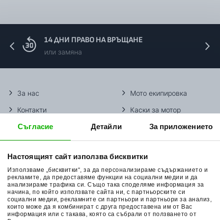
14 ДНИ ПРАВО НА ВРЪЩАНЕ
или замяна
За нас
Мото екипировка
Контакти
Каски за мотор
Съгласие
Детайли
За приложението
Методи доставка
Ботуши за мотор
Начини плащане
Гуми за мотор
Настоящият сайт използва бисквитки
Връщане на стока
Очила за мотор
Използваме „бисквитки“, за да персонализираме съдържанието и
Общи условия
Раници за мотор
рекламите, да предоставяме функции на социални медии и да
анализираме трафика си. Също така споделяме информация за
начина, по който използвате сайта ни, с партньорските си
Поверителност
Ръкавици за мотор
социални медии, рекламните си партньори и партньори за анализ,
които може да я комбинират с друга предоставена им от Вас
Политика за бисквитки
Части за мотор
информация или с такава, която са събрали от ползването от