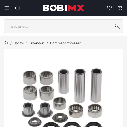
Части
Окачване
Лагери за тройник