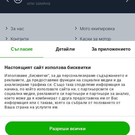
или замяна
За нас
Мото екипировка
Контакти
Каски за мотор
Съгласие
Детайли
За приложението
Методи доставка
Ботуши за мотор
Начини плащане
Гуми за мотор
Настоящият сайт използва бисквитки
Връщане на стока
Очила за мотор
Използваме „бисквитки“, за да персонализираме съдържанието и
Общи условия
Раници за мотор
рекламите, да предоставяме функции на социални медии и да
анализираме трафика си. Също така споделяме информация за
начина, по който използвате сайта ни, с партньорските си
Поверителност
Ръкавици за мотор
социални медии, рекламните си партньори и партньори за анализ,
които може да я комбинират с друга предоставена им от Вас
Политика за бисквитки
Части за мотор
информация или с такава, която са събрали от ползването от
Ваша страна на услугите им.
Блог
Разреши всички