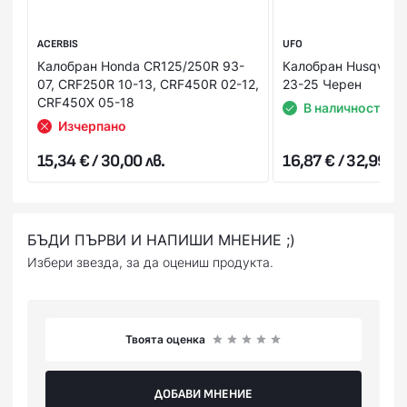
За Ваше удобство и за максимална коректност всяка
поръчка пристига с опция “Преглед и тест”, без
значение на каква стойност и от колко артикула се
ACERBIS
UFO
състои тя. Това Ви дава възможност да пробвате и
Калобран Honda CR125/250R 93-
Калобран Husqvarn
добиете по-ясна представа за продукта в момента на
07, CRF250R 10-13, CRF450R 02-12,
23-25 Черен
получаването му. В случай, че не Ви стане или не го
CRF450X 05-18
В наличност
харесате, можете да го откажете веднага на куриера.
Изчерпано
Стойността на поръчката се заплаща на куриера в брой
15,34 € / 30,00 лв.
16,87 € / 32,99 лв
или на ПОС терминал при получаване на пратката
(наложен платеж),или предварително на сайта ни с
Вашата банкова карта.
БЪДИ ПЪРВИ И НАПИШИ МНЕНИЕ ;)
Избери звезда, за да оцениш продукта.
Твоята оценка
ДОБАВИ МНЕНИЕ