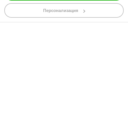
088 200 7002
shop@bobimx.com
Персонализация
гр. Севлиево (П.К. 5400)
ул."Стоян Бъчваров" №4
АБОНИРАЙТЕ СЕ ЗА НАШИЯ БЮЛЕТИН
Абонирайки се за бюлетина приемате
общите условия
АБОНАМЕНТ
© 2013 - 2026 BobiMX.com
Онлайн магазин от
RIZN