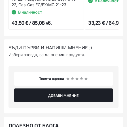
В наличност
получаването му. В случай, че не Ви стане или не го
22, Gas-Gas EC/EX/MC 21-23
харесате, можете да го откажете веднага на куриера.
В наличност
Стойността на поръчката се заплаща на куриера в брой
43,50 € / 85,08 лв.
33,23 € / 64,99 лв
или на ПОС терминал при получаване на пратката
(наложен платеж),или предварително на сайта ни с
Вашата банкова карта.
БЪДИ ПЪРВИ И НАПИШИ МНЕНИЕ ;)
Избери звезда, за да оцениш продукта.
Твоята оценка
ДОБАВИ МНЕНИЕ
ПОЛЕЗНО ОТ БЛОГА