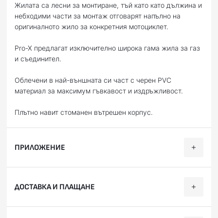
Жилата са лесни за монтиране, тъй като като дължина и
небходими части за монтаж отговарят напълно на
оригиналното жило за конкретния мотоциклет.
Pro-X предлагат изключително широка гама жила за газ
и съединител.
Облечени в най-външната си част с черен PVC
материал за максимум гъвкавост и издръжливост.
Плътно навит стоманен вътрешен корпус.
ПРИЛОЖЕНИЕ
Категория
Марка
Модел
Години
ДОСТАВКА И ПЛАЩАНЕ
Offroad
SUZUKI
RM-Z 450
2013, 2014, 