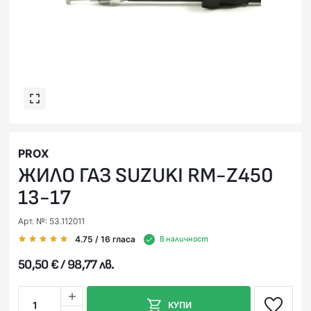
PROX
ЖИЛО ГАЗ SUZUKI RM-Z450
13-17
Арт. №: 53.112011
4.75
/ 16
гласа
В наличност
50,50 € / 98,77 лв.
1
КУПИ