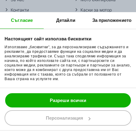
Контакти
Каски за мотор
Съгласие
Детайли
За приложението
Методи доставка
Ботуши за мотор
Начини плащане
Гуми за мотор
Настоящият сайт използва бисквитки
Връщане на стока
Очила за мотор
Използваме „бисквитки“, за да персонализираме съдържанието и
Общи условия
Раници за мотор
рекламите, да предоставяме функции на социални медии и да
анализираме трафика си. Също така споделяме информация за
начина, по който използвате сайта ни, с партньорските си
Поверителност
Ръкавици за мотор
социални медии, рекламните си партньори и партньори за анализ,
които може да я комбинират с друга предоставена им от Вас
Политика за бисквитки
Части за мотор
информация или с такава, която са събрали от ползването от
Ваша страна на услугите им.
Блог
Разреши всички
088 200 7002
shop@bobimx.com
Персонализация
гр. Севлиево (П.К. 5400)
ул."Стоян Бъчваров" №4