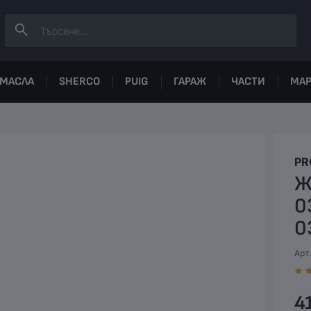
МАСЛА
SHERCO
PUIG
ГАРАЖ
ЧАСТИ
МА
PR
Ж
0
0
Арт.
41