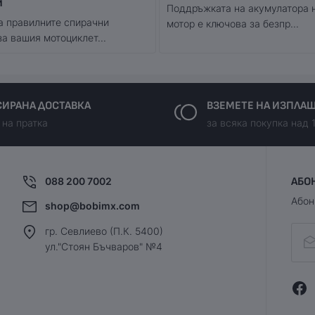
и
Поддръжката на акумулатора 
а правилните спирачни
мотор е ключова за безпр...
за вашия мотоциклет...
ИРАНА ДОСТАВКА
ВЗЕМЕТЕ НА ИЗПЛА
 на пратка
за всяка покупка над 
088 200 7002
АБО
Абон
shop@bobimx.com
гр. Севлиево (П.К. 5400)
ул."Стоян Бъчваров" №4