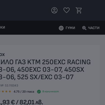
РКИ
ГУМИ
ЧАСТИ
OX
ИЛО ГАЗ KTM 250EXC RACING
3-06, 450EXC 03-07, 450SX
3-06, 525 SX/EXC 03-07
 №: 53.110043
4.75
/ 20
гласа
В наличност
,93 € / 82,01 лв.