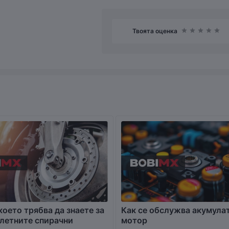
Твоята оценка
което трябва да знаете за
Как се обслужва акумула
летните спирачни
мотор