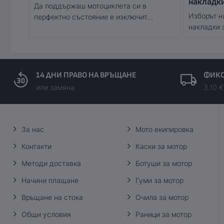
накладк
Да поддържаш мотоциклета си в
Изборът н
перфектно състояние е изключит...
накладки 
14 ДНИ ПРАВО НА ВРЪЩАНЕ
ФИКС
или замяна
3.10 €
За нас
Мото екипировка
Контакти
Каски за мотор
Методи доставка
Ботуши за мотор
Начини плащане
Гуми за мотор
Връщане на стока
Очила за мотор
Общи условия
Раници за мотор