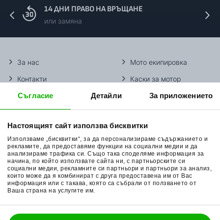
14 ДНИ ПРАВО НА ВРЪЩАНЕ
или замяна
За нас
Мото екипировка
Контакти
Каски за мотор
Съгласие
Детайли
За приложението
Методи доставка
Ботуши за мотор
Начини плащане
Гуми за мотор
Настоящият сайт използва бисквитки
Връщане на стока
Очила за мотор
Използваме „бисквитки“, за да персонализираме съдържанието и
Общи условия
Раници за мотор
рекламите, да предоставяме функции на социални медии и да
анализираме трафика си. Също така споделяме информация за
начина, по който използвате сайта ни, с партньорските си
Поверителност
Ръкавици за мотор
социални медии, рекламните си партньори и партньори за анализ,
които може да я комбинират с друга предоставена им от Вас
Политика за бисквитки
Части за мотор
информация или с такава, която са събрали от ползването от
Ваша страна на услугите им.
Блог