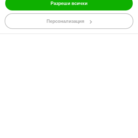
Разреши всички
088 200 7002
shop@bobimx.com
Персонализация
гр. Севлиево (П.К. 5400)
ул."Стоян Бъчваров" №4
АБОНИРАЙТЕ СЕ ЗА НАШИЯ БЮЛЕТИН
Абонирайки се за бюлетина приемате
общите условия
АБОНАМЕНТ