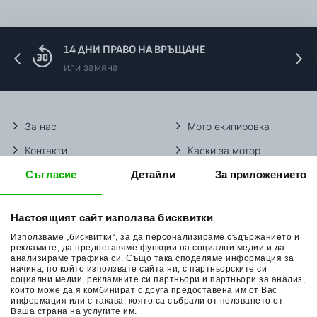
14 ДНИ ПРАВО НА ВРЪЩАНЕ
или замяна
За нас
Мото екипировка
Контакти
Каски за мотор
Съгласие
Детайли
За приложението
Методи доставка
Ботуши за мотор
Начини плащане
Гуми за мотор
Настоящият сайт използва бисквитки
Връщане на стока
Очила за мотор
Използваме „бисквитки“, за да персонализираме съдържанието и
Общи условия
Раници за мотор
рекламите, да предоставяме функции на социални медии и да
анализираме трафика си. Също така споделяме информация за
начина, по който използвате сайта ни, с партньорските си
Поверителност
Ръкавици за мотор
социални медии, рекламните си партньори и партньори за анализ,
които може да я комбинират с друга предоставена им от Вас
Политика за бисквитки
Части за мотор
информация или с такава, която са събрали от ползването от
Ваша страна на услугите им.