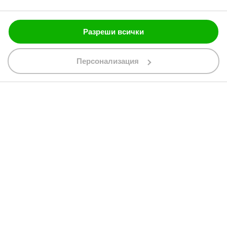
Блог
Разреши всички
088 200 7002
shop@bobimx.com
Персонализация
гр. Севлиево (П.К. 5400)
ул."Стоян Бъчваров" №4
АБОНИРАЙТЕ СЕ ЗА НАШИЯ БЮЛЕТИН
Абонирайки се за бюлетина приемате
общите условия
АБОНАМЕНТ