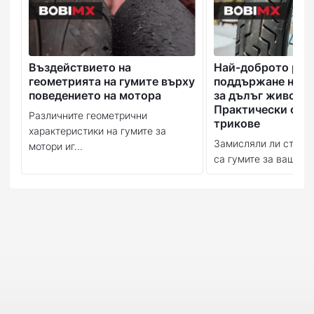
Въздействието на
Най-доброто рък
геометрията на гумите върху
поддържане на в
поведението на мотора
за дълъг живот:
Практически съв
Различните геометрични
трикове
характеристики на гумите за
Замисляли ли сте се
мотори иг...
са гумите за вашия м