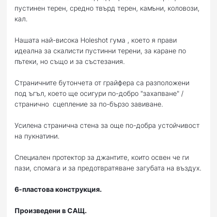
пустинен терен, средно твърд терен, камъни, коловози,
кал.
Нашата най-висока Holeshot гума , което я прави
идеална за скалисти пустинни терени, за каране по
пътеки, но също и за състезания.
Страничните бутончета от грайфера са разположени
под ъгъл, което ще осигури по-добро "захапване" /
странично сцепление за по-бързо завиване.
Усилена странична стена за още по-добра устойчивост
на пукнатини.
Специален протектор за джантите, които освен че ги
пази, спомага и за предотвратяване загубата на въздух.
6-пластова конструкция.
Произведени в САЩ.