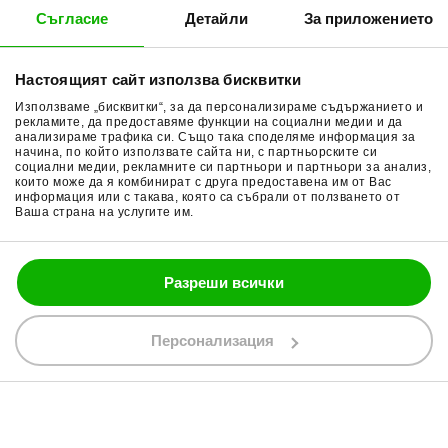
Съгласие
Детайли
За приложението
Методи доставка
Ботуши за мотор
Начини плащане
Гуми за мотор
Настоящият сайт използва бисквитки
Връщане на стока
Очила за мотор
Използваме „бисквитки“, за да персонализираме съдържанието и
Общи условия
Раници за мотор
рекламите, да предоставяме функции на социални медии и да
анализираме трафика си. Също така споделяме информация за
начина, по който използвате сайта ни, с партньорските си
Поверителност
Ръкавици за мотор
социални медии, рекламните си партньори и партньори за анализ,
които може да я комбинират с друга предоставена им от Вас
Политика за бисквитки
Части за мотор
информация или с такава, която са събрали от ползването от
Ваша страна на услугите им.
Блог
Разреши всички
088 200 7002
shop@bobimx.com
Персонализация
гр. Севлиево (П.К. 5400)
ул."Стоян Бъчваров" №4