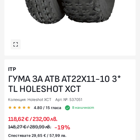
ITP
ГУМА ЗА АТВ AT22X11-10 3*
TL HOLESHOT XCT
Колекция: Holeshot XCT
Арт. №: 537051
4.80
/ 15
гласа
В наличност
118,62 € / 232,00 лв.
-19%
148,27 € / 289,99 лв.
Спестявате 29,65 € / 57,99 лв.