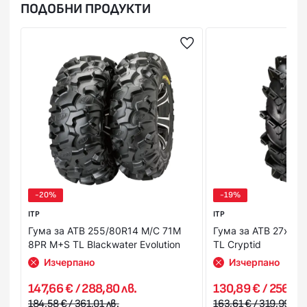
ПОДОБНИ ПРОДУКТИ
За Ваше удобство и за максимална коректност всяка
поръчка пристига с опция “Преглед и тест”, без
значение на каква стойност и от колко артикула се
състои тя. Това Ви дава възможност да пробвате и
добиете по-ясна представа за продукта в момента на
получаването му. В случай, че не Ви стане или не го
харесате, можете да го откажете веднага на куриера.
Стойността на поръчката се заплаща на куриера в брой
или на ПОС терминал при получаване на пратката
(наложен платеж),или предварително на сайта ни с
Вашата банкова карта.
-20%
-19%
ITP
ITP
Гума за АТВ 255/80R14 M/C 71M
Гума за АТВ 27x10.
8PR M+S TL Blackwater Evolution
TL Cryptid
Изчерпано
Изчерпано
147,66 € / 288,80 лв.
130,89 € / 256,00
184,58 € / 361,01 лв.
163,61 € / 319,99 лв.