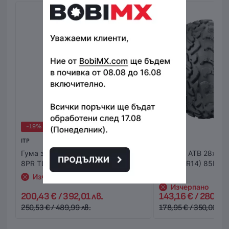
поръчка пристига с опция “Преглед и тест”, без
значение на каква стойност и от колко артикула се
състои тя. Това Ви дава възможност да пробвате и
добиете по-ясна представа за продукта в момента на
получаването му. В случай, че не Ви стане или не го
харесате, можете да го откажете веднага на куриера.
Стойността на поръчката се заплаща на куриера в брой
или на ПОС терминал при получаване на пратката
(наложен платеж),или предварително на сайта ни с
Вашата банкова карта.
-19%
-20%
ITP
ITP
Гума за АТВ 30x10.00R15 NHS 98F
Гума за АТВ 28x10
8PR TL Ultra Cross R-Spec
(255/70R14) 85D 8P
X/D
Изчерпано
Изчерпано
200,43 € / 392,01 лв.
143,16 € / 280,00 
250,53 € / 489,99 лв.
178,95 € / 350,00 лв.