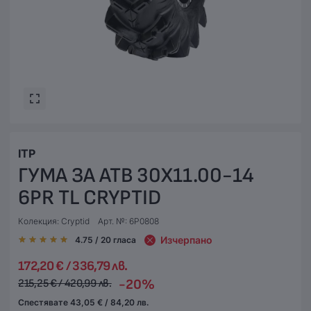
ITP
ГУМА ЗА АТВ 30X11.00-14
6PR TL CRYPTID
Колекция: Cryptid
Арт. №: 6P0808
Изчерпано
4.75
/ 20
гласа
172,20 € / 336,79 лв.
-20%
215,25 € / 420,99 лв.
Спестявате 43,05 € / 84,20 лв.