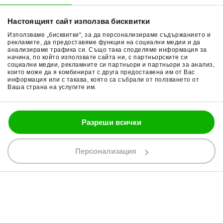
Начини плащане
Гуми за мотор
Настоящият сайт използва бисквитки
Връщане на стока
Очила за мотор
Използваме „бисквитки“, за да персонализираме съдържанието и
Общи условия
Раници за мотор
рекламите, да предоставяме функции на социални медии и да
анализираме трафика си. Също така споделяме информация за
начина, по който използвате сайта ни, с партньорските си
Поверителност
Ръкавици за мотор
социални медии, рекламните си партньори и партньори за анализ,
които може да я комбинират с друга предоставена им от Вас
Политика за бисквитки
Части за мотор
информация или с такава, която са събрали от ползването от
Ваша страна на услугите им.
Блог
Разреши всички
088 200 7002
shop@bobimx.com
Персонализация
гр. Севлиево (П.К. 5400)
ул."Стоян Бъчваров" №4
АБОНИРАЙТЕ СЕ ЗА НАШИЯ БЮЛЕТИН