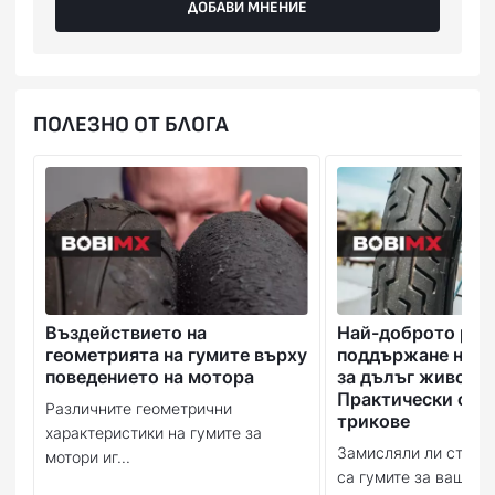
ДОБАВИ МНЕНИЕ
ПОЛЕЗНО ОТ БЛОГА
Въздействието на
Най-доброто рък
геометрията на гумите върху
поддържане на в
поведението на мотора
за дълъг живот:
Практически съв
Различните геометрични
трикове
характеристики на гумите за
Замисляли ли сте се
мотори иг...
са гумите за вашия м