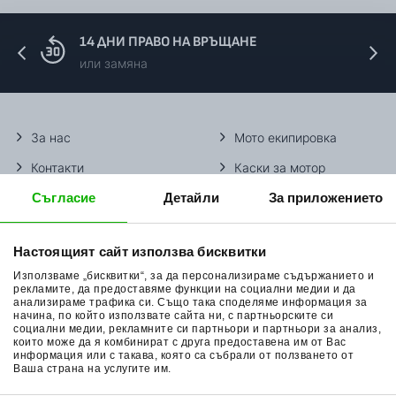
14 ДНИ ПРАВО НА ВРЪЩАНЕ
или замяна
За нас
Мото екипировка
Контакти
Каски за мотор
Съгласие
Детайли
За приложението
Методи доставка
Ботуши за мотор
Начини плащане
Гуми за мотор
Настоящият сайт използва бисквитки
Връщане на стока
Очила за мотор
Използваме „бисквитки“, за да персонализираме съдържанието и
Общи условия
Раници за мотор
рекламите, да предоставяме функции на социални медии и да
анализираме трафика си. Също така споделяме информация за
начина, по който използвате сайта ни, с партньорските си
Поверителност
Ръкавици за мотор
социални медии, рекламните си партньори и партньори за анализ,
които може да я комбинират с друга предоставена им от Вас
Политика за бисквитки
Части за мотор
информация или с такава, която са събрали от ползването от
Ваша страна на услугите им.
Блог