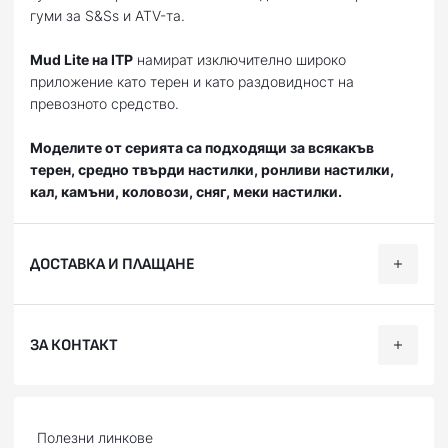
гуми за S&Ss и ATV-та.
Mud Lite на ITP
намират изключително широко
приложение като терен и като раздовидност на
превозното средство.
Моделите от серията са подходящи за всякакъв
терен, средно твърди настилки, ронливи настилки,
кал, камъни, коловози, сняг, меки настилки.
ДОСТАВКА И ПЛАЩАНЕ
Ние, от BobiMX.com, се стремим към бързина и
ЗА КОНТАКТ
професионализъм при доставката на Вашите поръчки,
затова ползваме услугите на куриерска фирма “Еконт
Експрес”.
Телефон:
088 200 7002
Доставяме до всяка точка на България в рамките на 1-2
Facebook:
facebook.com/BobiMX
Полезни линкове