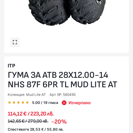
ITP
ГУМА ЗА АТВ 28X12.00-14
NHS 87F 6PR TL MUD LITE AT
Колекция: Mud Lite AT
Арт. №: 560495
Изчерпано
5.00
/ 19
гласа
114,12 € / 223,20 лв.
-20%
142,65 € / 279,00 лв.
Спестявате 28,53 € / 55,80 лв.