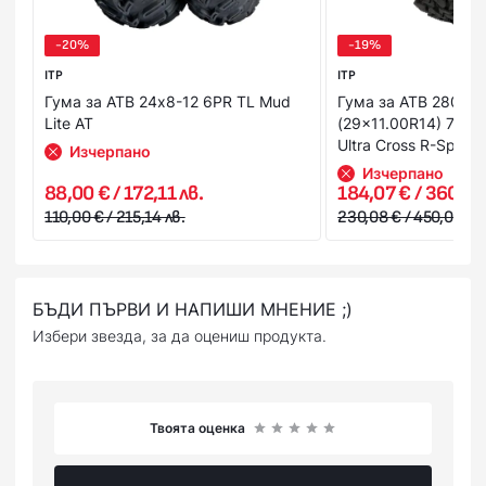
Вашата банкова карта.
-20%
-19%
ITP
ITP
Гума за АТВ 24x8-12 6PR TL Mud
Гума за АТВ 280/7
Lite AT
(29x11.00R14) 73M
Ultra Cross R-Spec
Изчерпано
Изчерпано
88,00 € / 172,11 лв.
184,07 € / 360,01 
110,00 € / 215,14 лв.
230,08 € / 450,00 лв.
БЪДИ ПЪРВИ И НАПИШИ МНЕНИЕ ;)
Избери звезда, за да оцениш продукта.
Твоята оценка