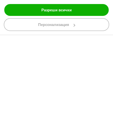
Разреши всички
088 200 7002
shop@bobimx.com
Персонализация
гр. Севлиево (П.К. 5400)
ул."Стоян Бъчваров" №4
АБОНИРАЙТЕ СЕ ЗА НАШИЯ БЮЛЕТИН
Абонирайки се за бюлетина приемате
общите условия
АБОНАМЕНТ