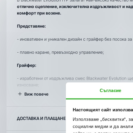
отлично сцепление, изключителна издръжливост и над
комфорт при возене.
Представяне:
- иновативен и уникален дизайн с грайфер без посока за
- плавно каране, превъзходно управление;
Грайфер:
- изработени от издръжлива смес Blackwater Evolution 
износване;
Съгласие
Виж повече
Конструкция:
Настоящият сайт използва
-
8 - пластова конструкция
;
ДОСТАВКА И ПЛАЩАНЕ
Използваме „бисквитки“, з
-
произведени в САЩ;
социални медии и да анали