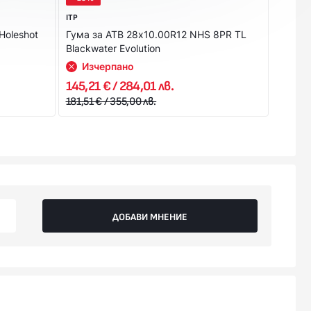
ITP
ITP
Holeshot
Гума за АТВ 28x10.00R12 NHS 8PR TL
Гума 
Blackwater Evolution
(27x9.
Изчерпано
Из
145,21 € / 284,01 лв.
127,21
181,51 € / 355,00 лв.
159,01 
ДОБАВИ МНЕНИЕ