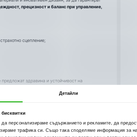
еждност, прецизност и баланс при управление,
 страхотно сцепление;
ще предложат здравина и устойчивост на
Детайли
 бисквитки
а да персонализираме съдържанието и рекламите, да предо
зираме трафика си. Също така споделяме информация за на