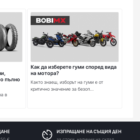
Как да изберете гуми според вида
ни,
на мотора?
то пълно
Както знаеш, изборът на гуми е от
критично значение за безоп...
ра в
ЩАНЕ
ИЗПРАЩАНЕ НА СЪЩИЯ ДЕН
150 €
за стоки, налични на склад