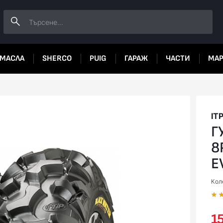
МАСЛА
SHERCO
PUIG
ГАРАЖ
ЧАСТИ
МА
IT
Г
8
E
Коле
15