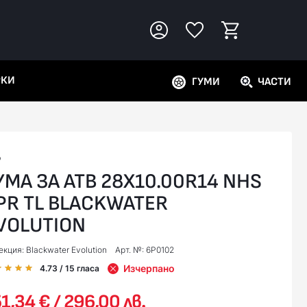
РКИ
ГУМИ
ЧАСТИ
P
УМА ЗА АТВ 28X10.00R14 NHS
PR TL BLACKWATER
VOLUTION
кция: Blackwater Evolution
Арт. №: 6P0102
Изчерпано
4.73
/ 15
гласа
1,34 € / 296,00 лв.