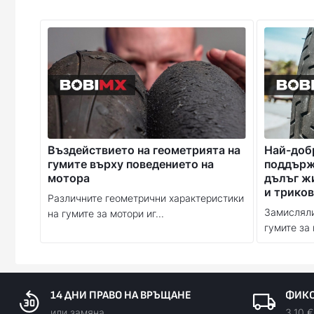
Въздействието на геометрията на
Най-доб
гумите върху поведението на
поддържа
мотора
дълъг ж
и триков
Различните геометрични характеристики
Замисляли
на гумите за мотори иг...
гумите за 
14 ДНИ ПРАВО НА ВРЪЩАНЕ
ФИКС
или замяна
3.10 €