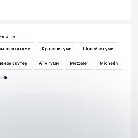
зни линкове
омплекти гуми
Кросови гуми
Шосейни гуми
ми за скутер
ATV гуми
Metzeler
Michelin
relli