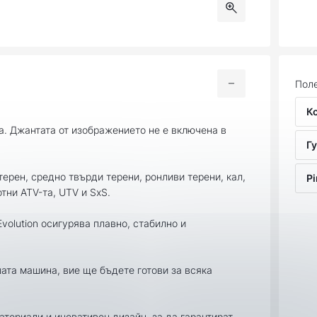
Поле
К
а. Джантата от изображението не е включена в
Гу
терен, средно твърди терени, ронливи терени, кал,
Pi
отни ATV-та, UTV и SxS.
 Evolution осигурява плавно, стабилно и
шата машина, вие ще бъдете готови за всяка
материали и иновативен дизайн, за да гарантират