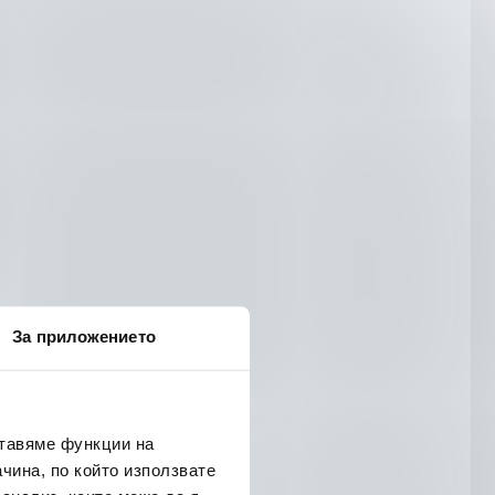
За приложението
ставяме функции на
чина, по който използвате