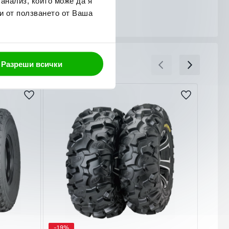
 анализ, които може да я
и от ползването от Ваша
Разреши всички
-19%
-19%