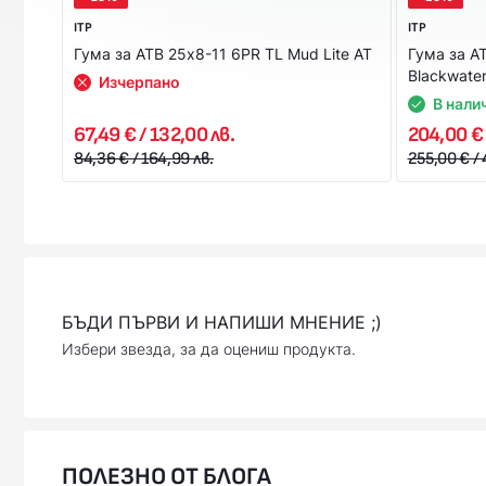
ITP
ITP
Гума за АТВ 25x8-11 6PR TL Mud Lite AT
Гума за А
Blackwater
Изчерпано
В нали
67,49 € / 132,00 лв.
204,00 € 
84,36 € / 164,99 лв.
255,00 € / 
БЪДИ ПЪРВИ И НАПИШИ МНЕНИЕ ;)
Избери звезда, за да оцениш продукта.
ПОЛЕЗНО ОТ БЛОГА