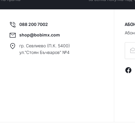
088 200 7002
АБО
Абон
shop@bobimx.com
гр. Севлиево (П.К. 5400)
ул."Стоян Бъчваров" №4