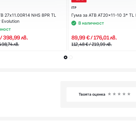
ITP
ТВ 27x11.00R14 NHS 8PR TL
Гума за АТВ AT20x11-10 3* TL 
 Evolution
В наличност
чност
/ 398,99 лв.
89,99 € / 176,01 лв.
498,74 лв.
112,48 € / 219,99 лв.
Твоята оценка