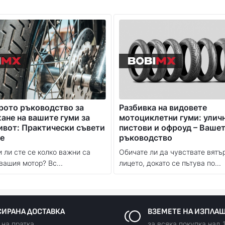
рото ръководство за
Разбивка на видовете
не на вашите гуми за
мотоциклетни гуми: улич
ивот: Практически съвети
пистови и офроуд – Ваше
е
ръководство
 ли сте се колко важни са
Обичате ли да чувствате вятъ
вашия мотор? Вс...
лицето, докато се пътува по...
ИРАНА ДОСТАВКА
ВЗЕМЕТЕ НА ИЗПЛА
 на пратка
за всяка покупка над 