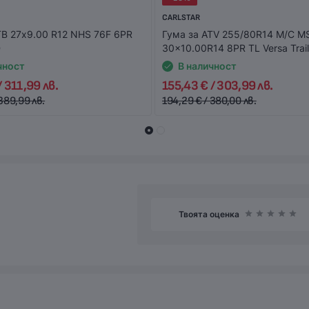
CARLSTAR
ТВ 27x9.00 R12 NHS 76F 6PR
Гума за ATV 255/80R14 M/C M
D
30x10.00R14 8PR TL Versa Trai
чност
В наличност
/ 311,99 лв.
155,43 € / 303,99 лв.
389,99 лв.
194,29 € / 380,00 лв.
Твоята оценка