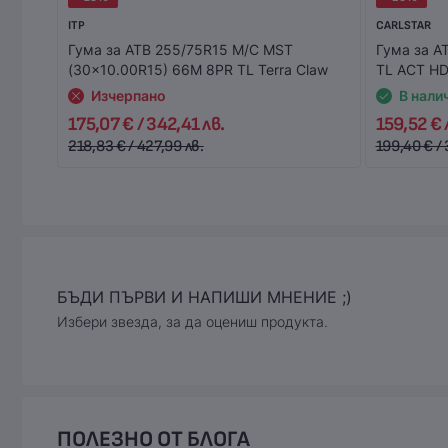
ITP
CARLSTAR
Гума за АТВ 255/75R15 M/C MST
Гума за А
(30x10.00R15) 66M 8PR TL Terra Claw
TL ACT H
Изчерпано
В нали
175,07 € / 342,41 лв.
159,52 € 
218,83 € / 427,99 лв.
199,40 € / 
БЪДИ ПЪРВИ И НАПИШИ МНЕНИЕ ;)
Избери звезда, за да оцениш продукта.
ПОЛЕЗНО ОТ БЛОГА