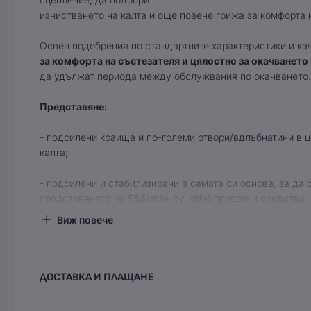
изчистването на калта и още повече грижа за комфорта 
Освен подобрения по стандартните характеристики и ка
за комфорта на състезателя и цялостно за окачването
да удължат периода между обслужвания по окачването.
Представяне:
- подсилени краища и по-големи отвори/вдлъбнатини в ц
калта;
- подсилени и стабилизирани в самата си основа, за да
представянето на S&S(side-by-side) превозни средства;
Виж повече
- Mud Lite II се предлагат в размери от 23 до 30 инча ви
Грайфер:
ДОСТАВКА И ПЛАЩАНЕ
- издръжливa смес изключително устойчива на износван