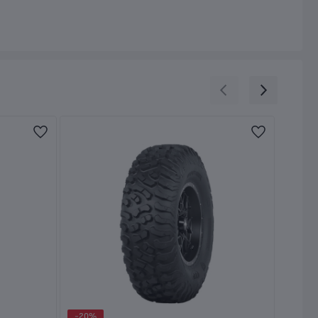
-20%
-19%