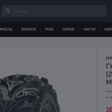
МАСЛА
SHERCO
PUIG
ГАРАЖ
ЧАСТИ
МА
IT
Г
(
M
Коле
16