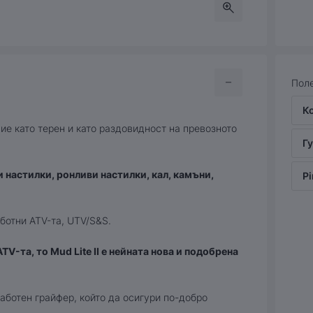
Поле
К
е като терен и като раздовидност на превозното
Гу
 настилки, ронливи настилки, кал, камъни,
Pi
аботни ATV-та, UTV/S&S.
TV-та, то Mud Lite II е нейната нова и подобрена
работен грайфер, който да осигури по-добро