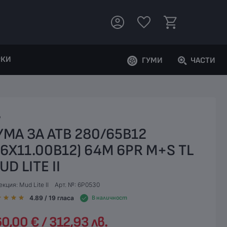
РКИ
ГУМИ
ЧАСТИ
P
УМА ЗА АТВ 280/65B12
26X11.00B12) 64M 6PR M+S TL
UD LITE II
кция: Mud Lite II
Арт. №: 6P0530
4.89
/ 19
гласа
В наличност
0,00 € / 312,93 лв.