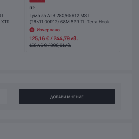
ITP
ITP
ST
Гума за АТВ 280/65R12 MST
Гума з
l XTR
(26x11.00R12) 68M 8PR TL Terra Hook
Из
Изчерпано
125,16 € / 244,79 лв.
56,45 
156,46 € / 306,01 лв.
70,56 €
ДОБАВИ МНЕНИЕ