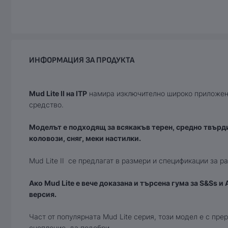
ИНФОРМАЦИЯ ЗА ПРОДУКТА
Mud Lite II на ITP
намира изключително широко приложени
средство.
Моделът е подходящ за всякакъв терен, средно твърди
коловози, сняг, меки настилки.
Mud Lite II се предлагат в размери и спецификации за р
Ако Mud Lite е вече доказана и търсена гума за S&Ss и A
версия.
Част от популярнaта Mud Lite серия, този модел е с пре
сцепление, да подобри