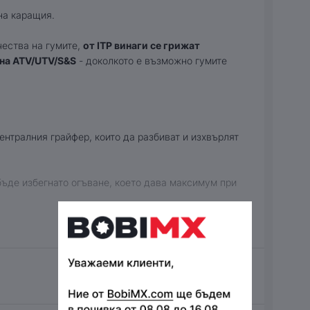
на каращия.
чества на гумите,
от ITP винаги се грижат
 на ATV/UTV/S&S
- доколкото е възможно гумите
ентралния грайфер, които да разбиват и изхвърлят
 бъде избегнато огъване, което дава максимум при
сочина и от 12 до 14 инча джанти;
е;