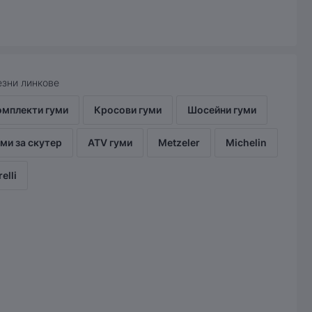
зни линкове
омплекти гуми
Кросови гуми
Шосейни гуми
ми за скутер
ATV гуми
Metzeler
Michelin
relli