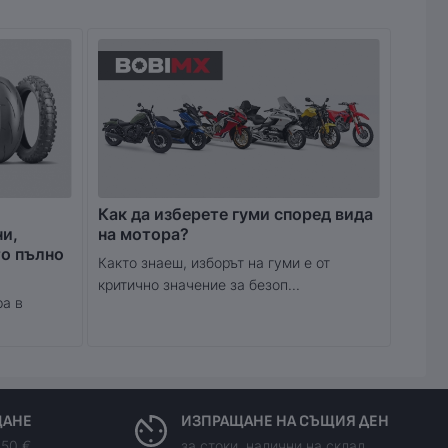
Как да изберете гуми според вида
ни,
на мотора?
то пълно
Както знаеш, изборът на гуми е от
критично значение за безоп...
ра в
ЩАНЕ
ИЗПРАЩАНЕ НА СЪЩИЯ ДЕН
150 €
за стоки, налични на склад