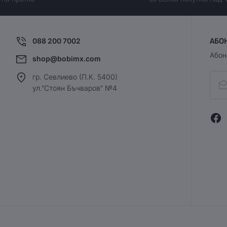
088 200 7002
АБО
Абон
shop@bobimx.com
гр. Севлиево (П.К. 5400)
ул."Стоян Бъчваров" №4