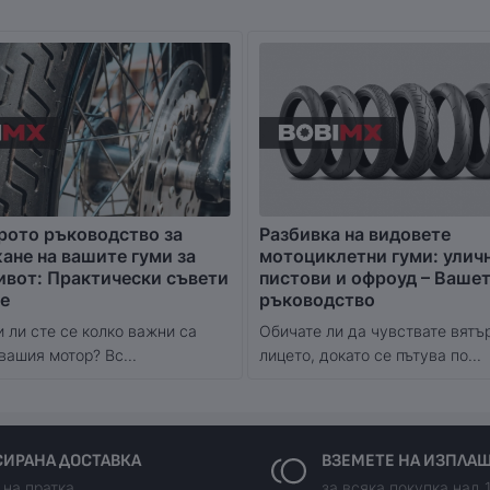
рото ръководство за
Разбивка на видовете
не на вашите гуми за
мотоциклетни гуми: улич
ивот: Практически съвети
пистови и офроуд – Ваше
е
ръководство
 ли сте се колко важни са
Обичате ли да чувствате вятъ
вашия мотор? Вс...
лицето, докато се пътува по...
ИРАНА ДОСТАВКА
ВЗЕМЕТЕ НА ИЗПЛА
 на пратка
за всяка покупка над 