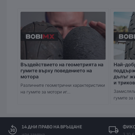
Въздействието на геометрията на
Най-доб
гумите върху поведението на
поддържа
мотора
дълъг ж
и триков
Различните геометрични характеристики
Замисляли
на гумите за мотори иг...
гумите за 
14 ДНИ ПРАВО НА ВРЪЩАНЕ
ФИКС
или замяна
3.10 €