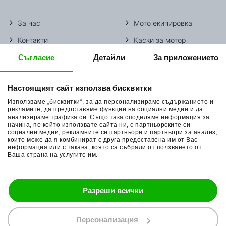
За нас
Мото екипировка
Контакти
Каски за мотор
Съгласие
Детайли
За приложението
Методи доставка
Ботуши за мотор
Начини плащане
Гуми за мотор
Настоящият сайт използва бисквитки
Връщане на стока
Очила за мотор
Използваме „бисквитки“, за да персонализираме съдържанието и
Общи условия
Раници за мотор
рекламите, да предоставяме функции на социални медии и да
анализираме трафика си. Също така споделяме информация за
начина, по който използвате сайта ни, с партньорските си
Поверителност
Ръкавици за мотор
социални медии, рекламните си партньори и партньори за анализ,
които може да я комбинират с друга предоставена им от Вас
Политика за бисквитки
Части за мотор
информация или с такава, която са събрали от ползването от
Ваша страна на услугите им.
Блог
Разреши всички
088 200 7002
shop@bobimx.com
Персонализация