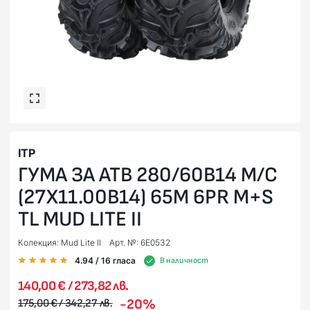
ITP
ГУМА ЗА АТВ 280/60B14 M/C
(27X11.00B14) 65M 6PR M+S
TL MUD LITE II
Колекция: Mud Lite II
Арт. №: 6E0532
4.94
/ 16
гласа
В наличност
140,00 € / 273,82 лв.
-20%
175,00 € / 342,27 лв.