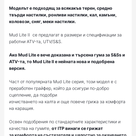
Моделът е подходящ за всякакъв терен, средно
твърди настилки, ронливи настилки, кал, камъни,
коловози, сняг, меки настилки.
Mud Lite II се предлагат в размери и спецификации за
работни ATV-та, UTV/S&S.
Ако Mud Lite е вече доказана и търсена гума за S&Ss и
ATV-та, то Mud Lite II е нейната нова и подобрена
версия.
Част от популярнaта Mud Lite серия, този модел е с
преработен грайфер, който да осигури по-добро
сцепление, да подобри
изчистването на калта и още повече грижа за комфорта
на каращия.
Освен подобрения по стандартните характеристики и
качества на гумите,
от ITP винаги се грижат
за комфорта на състезателя и цялостно за окачването