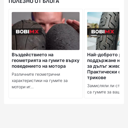
ПОЛЕЗНО ОТ БЛОГА
Въздействието на
Най-доброто рък
геометрията на гумите върху
поддържане на в
поведението на мотора
за дълъг живот:
Практически съв
Различните геометрични
трикове
характеристики на гумите за
Замисляли ли сте се
мотори иг...
са гумите за вашия м