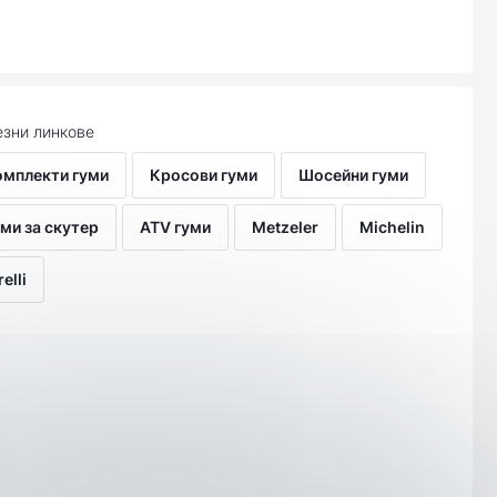
зни линкове
омплекти гуми
Кросови гуми
Шосейни гуми
ми за скутер
ATV гуми
Metzeler
Michelin
relli