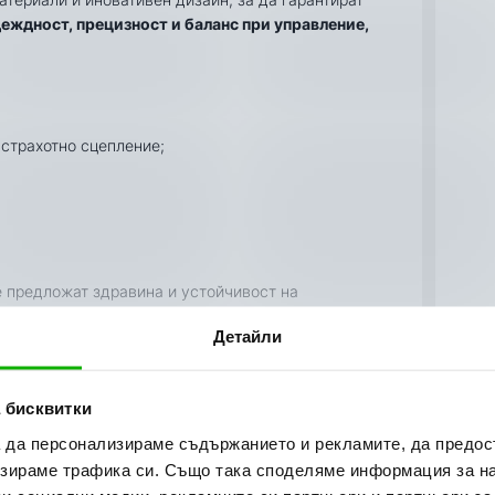
еждност, прецизност и баланс при управление,
 страхотно сцепление;
ще предложат здравина и устойчивост на
Детайли
 бисквитки
а да персонализираме съдържанието и рекламите, да предо
зираме трафика си. Също така споделяме информация за на