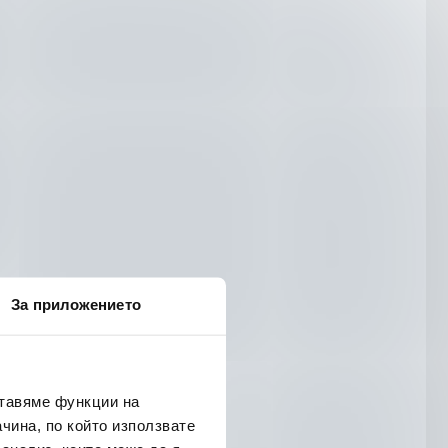
За приложението
ставяме функции на
чина, по който използвате