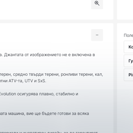
Поле
К
а. Джантата от изображението не е включена в
Гу
терен, средно твърди терени, ронливи терени, кал,
Pi
отни ATV-та, UTV и SxS.
 Evolution осигурява плавно, стабилно и
шата машина, вие ще бъдете готови за всяка
материали и иновативен дизайн, за да гарантират