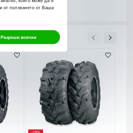
 анализ, които може да я
и от ползването от Ваша
Разреши всички
-19%
-20%