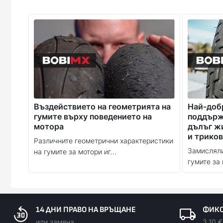
Въздействието на геометрията на
Най-доб
гумите върху поведението на
поддържа
мотора
дълъг ж
и триков
Различните геометрични характеристики
Замисляли
на гумите за мотори иг...
гумите за 
14 ДНИ ПРАВО НА ВРЪЩАНЕ
ФИКС
или замяна
3.10 €