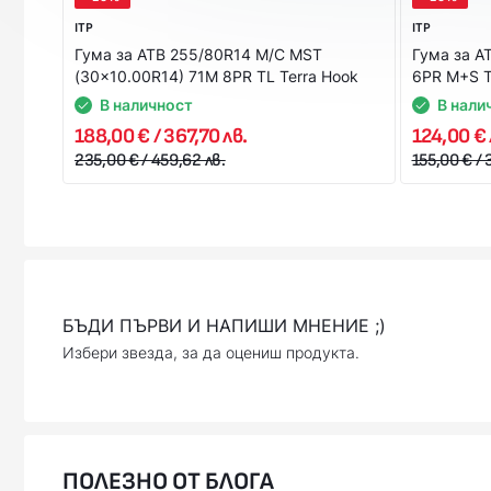
ITP
ITP
Гума за АТВ 255/80R14 M/C MST
Гума за А
(30x10.00R14) 71M 8PR TL Terra Hook
6PR M+S TL
В наличност
В нали
188,00 € / 367,70 лв.
124,00 € 
235,00 € / 459,62 лв.
155,00 € / 
БЪДИ ПЪРВИ И НАПИШИ МНЕНИЕ ;)
Избери звезда, за да оцениш продукта.
ПОЛЕЗНО ОТ БЛОГА