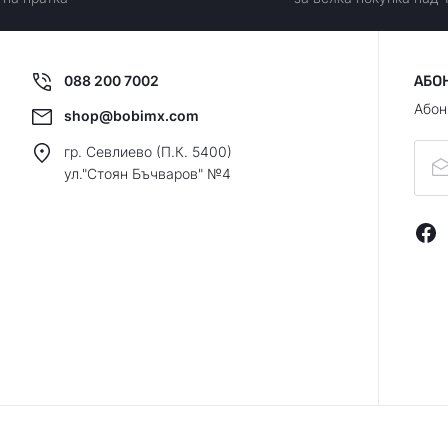
088 200 7002
АБО
Абон
shop@bobimx.com
гр. Севлиево (П.К. 5400)
ул."Стоян Бъчваров" №4