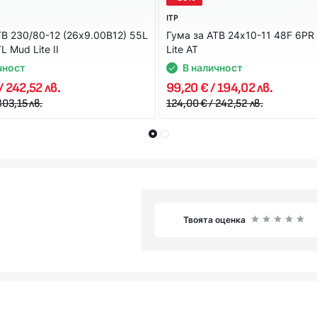
ITP
ТВ 230/80-12 (26x9.00B12) 55L
Гума за АТВ 24x10-11 48F 6PR
 Mud Lite II
Lite AT
чност
В наличност
/ 242,52 лв.
99,20 € / 194,02 лв.
303,15 лв.
124,00 € / 242,52 лв.
Твоята оценка