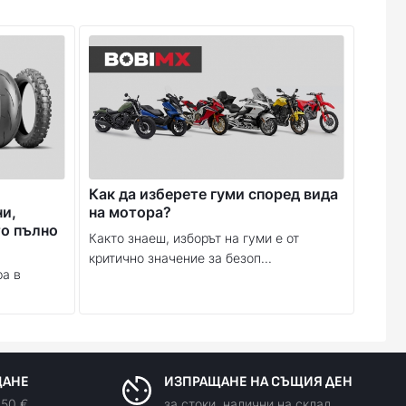
Как да изберете гуми според вида
ни,
на мотора?
то пълно
Както знаеш, изборът на гуми е от
критично значение за безоп...
ра в
ЩАНЕ
ИЗПРАЩАНЕ НА СЪЩИЯ ДЕН
150 €
за стоки, налични на склад