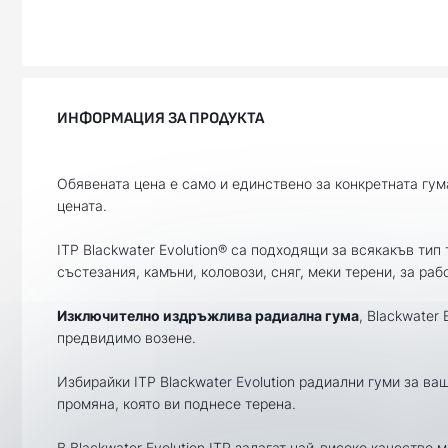
ИНФОРМАЦИЯ ЗА ПРОДУКТА
Обявената цена е само и единствено за конкретната гум
цената.
ITP Blackwater Evolution® са подходящи за всякакъв тип 
състезания, камъни, коловози, сняг, меки терени, за раб
Изключително издръжлива радиална гума
, Blackwater
предвидимо возене.
Избирайки ITP Blackwater Evolution радиални гуми за ва
промяна, която ви поднесе терена.
В Blackwater Evolution ITP залагат най-високо качество 