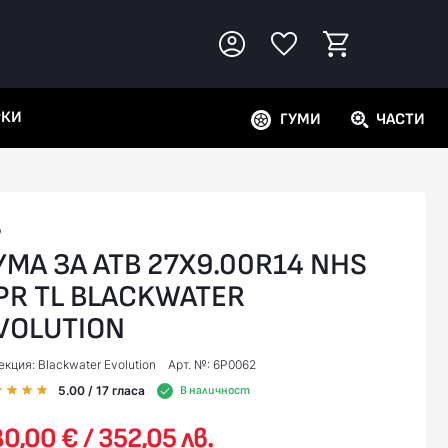
РКИ
ГУМИ
ЧАСТИ
P
УМА ЗА АТВ 27X9.00R14 NHS
PR TL BLACKWATER
VOLUTION
кция: Blackwater Evolution
Арт. №: 6P0062
5.00
/ 17
гласа
В наличност
0,00 € / 352,05 лв.