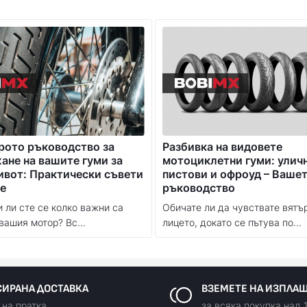
рото ръководство за
Разбивка на видовете
не на вашите гуми за
мотоциклетни гуми: улич
ивот: Практически съвети
пистови и офроуд – Ваше
е
ръководство
 ли сте се колко важни са
Обичате ли да чувствате вятъ
вашия мотор? Вс...
лицето, докато се пътува по...
ИРАНА ДОСТАВКА
ВЗЕМЕТЕ НА ИЗПЛА
 на пратка
за всяка покупка над 