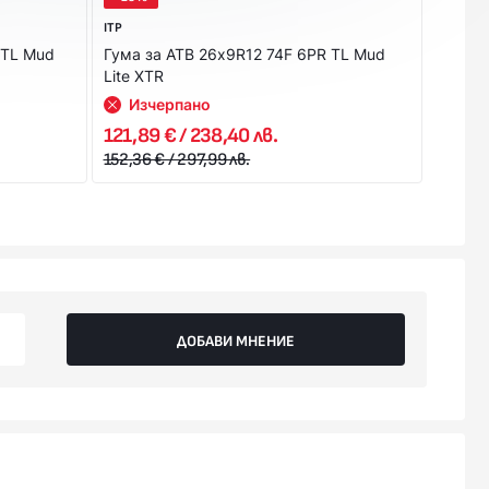
ITP
ITP
 TL Mud
Гума за АТВ 26x9R12 74F 6PR TL Mud
Гума з
Lite XTR
Из
Изчерпано
121,89 € / 238,40 лв.
97,76 
152,36 € / 297,99 лв.
122,20 
ДОБАВИ МНЕНИЕ