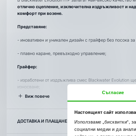
отлично сцепление, изключителна издръжливост и над
комфорт при возене.
Представяне:
- иновативен и уникален дизайн с грайфер без посока за
- плавно каране, превъзходно управление;
Грайфер:
- изработени от издръжлива смес Blackwater Evolution 
износване;
Съгласие
Виж повече
Конструкция:
Настоящият сайт използва
-
8 - пластова конструкция
;
ДОСТАВКА И ПЛАЩАНЕ
Използваме „бисквитки“, з
-
произведени в САЩ;
социални медии и да анали