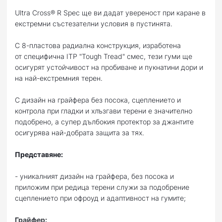
Ultra Cross® R Spec ще ви дадат увереност при каране в
екстремни състезателни условия в пустинята.
С 8-пластова радиална конструкция, изработена
от специфична ITP "Tough Tread" смес, тези гуми ще
осигурят устойчивост на пробиване и пукнатини дори и
на най-екстремния терен.
С дизайн на грайфера без посока, сцеплението и
контрола при гладки и хлъзгави терени е значително
подобрено, а супер дълбокия протектор за джантите
осигурява най-добрата защита за тях.
Представяне:
- уникалният дизайн на грайфера, без посока и
приложим при редица терени служи за подобрение
сцеплението при офроуд и адаптивност на гумите;
Грайфер: