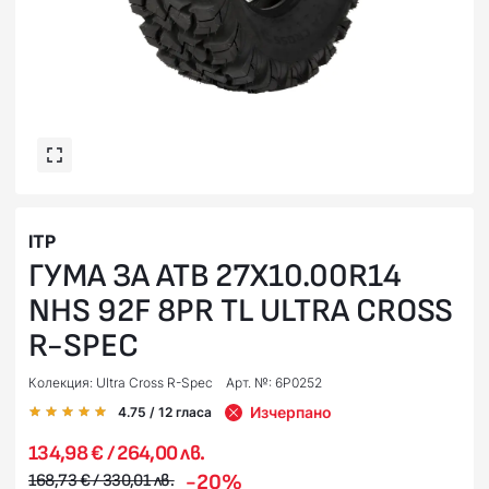
ITP
ГУМА ЗА АТВ 27X10.00R14
NHS 92F 8PR TL ULTRA CROSS
R-SPEC
Колекция: Ultra Cross R-Spec
Арт. №: 6P0252
Изчерпано
4.75
/ 12
гласа
134,98 € / 264,00 лв.
-20%
168,73 € / 330,01 лв.