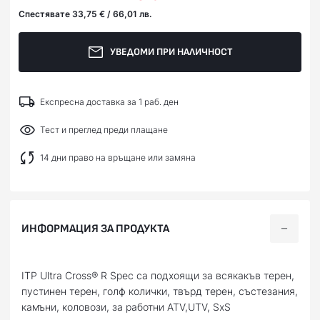
Спестявате 33,75 € / 66,01 лв.
УВЕДОМИ ПРИ НАЛИЧНОСТ
Експресна доставка за 1 раб. ден
Тест и преглед преди плащане
14 дни право на връщане или замяна
ИНФОРМАЦИЯ ЗА ПРОДУКТА
ITP Ultra Cross® R Spec са подхоящи за всякакъв терен,
пустинен терен, голф колички, твърд терен, състезания,
камъни, коловози, за работни ATV,UTV, SxS