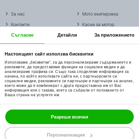
За нас
Мото екипировка
Контакти
Каски за мотор
Съгласие
Детайли
За приложението
Методи доставка
Ботуши за мотор
Начини плащане
Гуми за мотор
Настоящият сайт използва бисквитки
Връщане на стока
Очила за мотор
Използваме „бисквитки“, за да персонализираме съдържанието и
Общи условия
Раници за мотор
рекламите, да предоставяме функции на социални медии и да
анализираме трафика си. Също така споделяме информация за
начина, по който използвате сайта ни, с партньорските си
Поверителност
Ръкавици за мотор
социални медии, рекламните си партньори и партньори за анализ,
които може да я комбинират с друга предоставена им от Вас
Политика за бисквитки
Части за мотор
информация или с такава, която са събрали от ползването от
Ваша страна на услугите им.
Блог
Разреши всички
088 200 7002
shop@bobimx.com
Персонализация