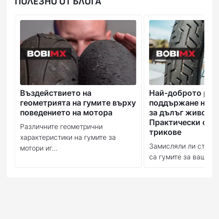
ПОЛЕЗНО ОТ БЛОГА
Въздействието на
Най-доброто рък
геометрията на гумите върху
поддържане на в
поведението на мотора
за дълъг живот:
Практически съв
Различните геометрични
трикове
характеристики на гумите за
Замисляли ли сте се
мотори иг...
са гумите за вашия м