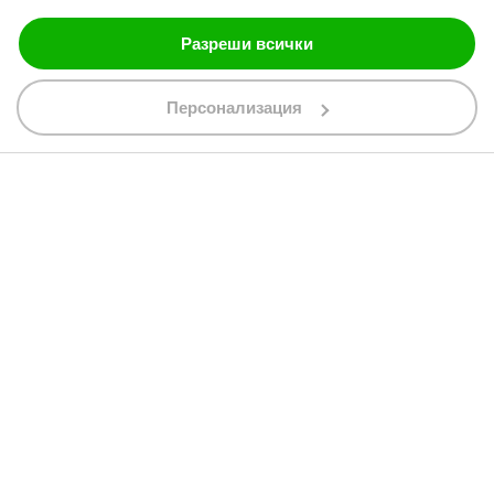
Разреши всички
088 200 7002
shop@bobimx.com
Персонализация
гр. Севлиево (П.К. 5400)
ул."Стоян Бъчваров" №4
АБОНИРАЙТЕ СЕ ЗА НАШИЯ БЮЛЕТИН
Абонирайки се за бюлетина приемате
общите условия
АБОНАМЕНТ