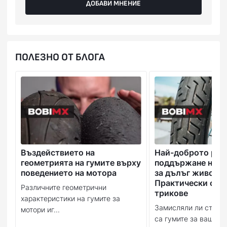
ДОБАВИ МНЕНИЕ
ПОЛЕЗНО ОТ БЛОГА
Въздействието на
Най-доброто рък
геометрията на гумите върху
поддържане на в
поведението на мотора
за дълъг живот:
Практически съв
Различните геометрични
трикове
характеристики на гумите за
Замисляли ли сте се
мотори иг...
са гумите за вашия м