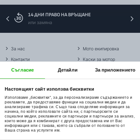
14 ДНИ ПРАВО НА ВРЪЩАНЕ
или замяна
За нас
Мото екипировка
Контакти
Каски за мотор
Съгласие
Детайли
За приложението
Методи доставка
Ботуши за мотор
Начини плащане
Гуми за мотор
Настоящият сайт използва бисквитки
Връщане на стока
Очила за мотор
Използваме „бисквитки“, за да персонализираме съдържанието и
Общи условия
Раници за мотор
рекламите, да предоставяме функции на социални медии и да
анализираме трафика си. Също така споделяме информация за
начина, по който използвате сайта ни, с партньорските си
Поверителност
Ръкавици за мотор
социални медии, рекламните си партньори и партньори за анализ,
които може да я комбинират с друга предоставена им от Вас
Политика за бисквитки
Части за мотор
информация или с такава, която са събрали от ползването от
Ваша страна на услугите им.
Блог