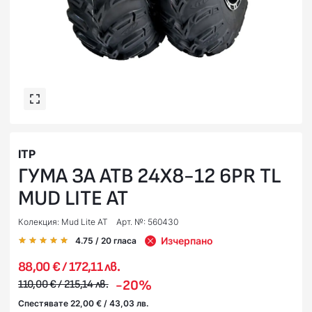
ITP
ГУМА ЗА АТВ 24X8-12 6PR TL
MUD LITE AT
Колекция: Mud Lite AT
Арт. №: 560430
Изчерпано
4.75
/ 20
гласа
88,00 € / 172,11 лв.
-20%
110,00 € / 215,14 лв.
Спестявате 22,00 € / 43,03 лв.