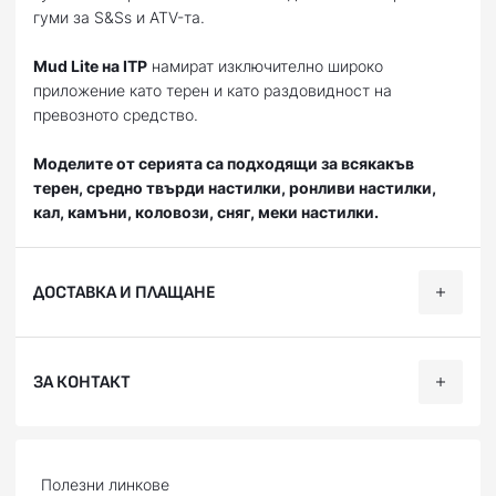
гуми за S&Ss и ATV-та.
Mud Lite на ITP
намират изключително широко
приложение като терен и като раздовидност на
превозното средство.
Моделите от серията са подходящи за всякакъв
терен, средно твърди настилки, ронливи настилки,
кал, камъни, коловози, сняг, меки настилки.
ДОСТАВКА И ПЛАЩАНЕ
Ние, от BobiMX.com, се стремим към бързина и
ЗА КОНТАКТ
професионализъм при доставката на Вашите поръчки,
затова ползваме услугите на куриерска фирма “Еконт
Експрес”.
Телефон:
088 200 7002
Доставяме до всяка точка на България в рамките на 1-2
Facebook:
facebook.com/BobiMX
Полезни линкове