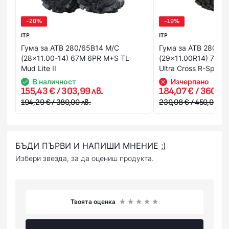
Вашата банкова карта.
-20%
-19%
ITP
ITP
Гума за АТВ 280/65B14 M/C
Гума за АТВ 280/7
(28x11.00-14) 67M 6PR M+S TL
(29x11.00R14) 73M
Mud Lite II
Ultra Cross R-Spec
В наличност
Изчерпано
155,43 € / 303,99 лв.
184,07 € / 360,01 
194,29 € / 380,00 лв.
230,08 € / 450,00 лв.
БЪДИ ПЪРВИ И НАПИШИ МНЕНИЕ ;)
Избери звезда, за да оцениш продукта.
Твоята оценка