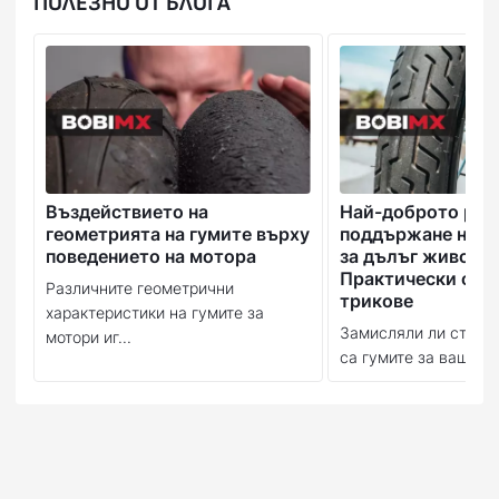
ПОЛЕЗНО ОТ БЛОГА
Въздействието на
Най-доброто рък
геометрията на гумите върху
поддържане на в
поведението на мотора
за дълъг живот:
Практически съв
Различните геометрични
трикове
характеристики на гумите за
Замисляли ли сте се
мотори иг...
са гумите за вашия м