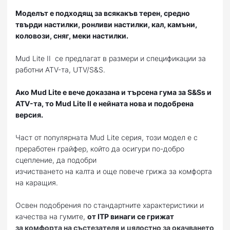
Моделът е подходящ за всякакъв терен, средно
твърди настилки, ронливи настилки, кал, камъни,
коловози, сняг, меки настилки.
Mud Lite II се предлагат в размери и спецификации за
работни ATV-та, UTV/S&S.
Ако Mud Lite е вече доказана и търсена гума за S&Ss и
ATV-та, то Mud Lite II е нейната нова и подобрена
версия.
Част от популярнaта Mud Lite серия, този модел е с
преработен грайфер, който да осигури по-добро
сцепление, да подобри
изчистването на калта и още повече грижа за комфорта
на каращия.
Освен подобрения по стандартните характеристики и
качества на гумите,
от ITP винаги се грижат
за комфорта на състезателя и цялостно за окачването