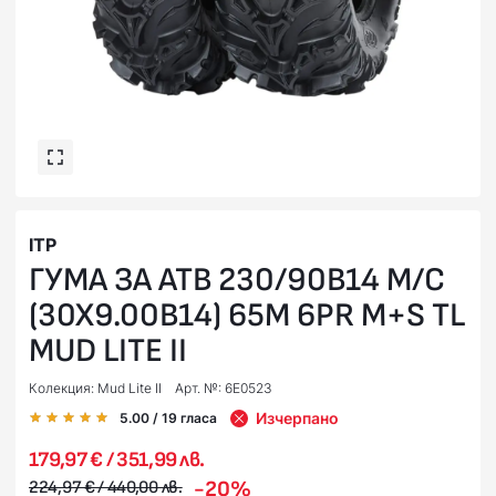
ITP
ГУМА ЗА АТВ 230/90B14 M/C
(30X9.00B14) 65M 6PR M+S TL
MUD LITE II
Колекция: Mud Lite II
Арт. №: 6E0523
Изчерпано
5.00
/ 19
гласа
179,97 € / 351,99 лв.
-20%
224,97 € / 440,00 лв.