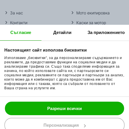
За нас
Мото екипировка
Контакти
Каски за мотор
Съгласие
Детайли
За приложението
Методи доставка
Ботуши за мотор
Начини плащане
Гуми за мотор
Настоящият сайт използва бисквитки
Връщане на стока
Очила за мотор
Използваме „бисквитки“, за да персонализираме съдържанието и
Общи условия
Раници за мотор
рекламите, да предоставяме функции на социални медии и да
анализираме трафика си. Също така споделяме информация за
начина, по който използвате сайта ни, с партньорските си
Поверителност
Ръкавици за мотор
социални медии, рекламните си партньори и партньори за анализ,
които може да я комбинират с друга предоставена им от Вас
Политика за бисквитки
Части за мотор
информация или с такава, която са събрали от ползването от
Ваша страна на услугите им.
Блог
Разреши всички
088 200 7002
shop@bobimx.com
Персонализация