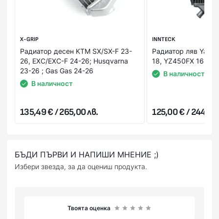
За Ваше удобство и за максимална коректност всяка
поръчка пристига с опция “Преглед и тест”, без
значение на каква стойност и от колко артикула се
X-GRIP
INNTECK
състои тя. Това Ви дава възможност да пробвате и
Радиатор десен KTM SX/SX-F 23-
Радиатор ляв Yama
добиете по-ясна представа за продукта в момента на
26, EXC/EXC-F 24-26; Husqvarna
18, YZ450FX 16-18
получаването му. В случай, че не Ви стане или не го
23-26 ; Gas Gas 24-26
В наличност
харесате, можете да го откажете веднага на куриера.
В наличност
Стойността на поръчката се заплаща на куриера в брой
или на ПОС терминал при получаване на пратката
135,49 € / 265,00 лв.
125,00 € / 244,48 
(наложен платеж),или предварително на сайта ни с
Вашата банкова карта.
БЪДИ ПЪРВИ И НАПИШИ МНЕНИЕ ;)
Избери звезда, за да оцениш продукта.
Твоята оценка