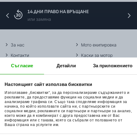
14 ДНИ ПРАВО НА ВРЪЩАНЕ
или замяна
За нас
Мото екипировка
Контакти
Каски за мотор
Съгласие
Детайли
За приложението
Методи доставка
Ботуши за мотор
Начини плащане
Гуми за мотор
Настоящият сайт използва бисквитки
Връщане на стока
Очила за мотор
Използваме „бисквитки“, за да персонализираме съдържанието и
Общи условия
Раници за мотор
рекламите, да предоставяме функции на социални медии и да
анализираме трафика си. Също така споделяме информация за
начина, по който използвате сайта ни, с партньорските си
Поверителност
Ръкавици за мотор
социални медии, рекламните си партньори и партньори за анализ,
които може да я комбинират с друга предоставена им от Вас
Политика за бисквитки
Части за мотор
информация или с такава, която са събрали от ползването от
Ваша страна на услугите им.
Блог