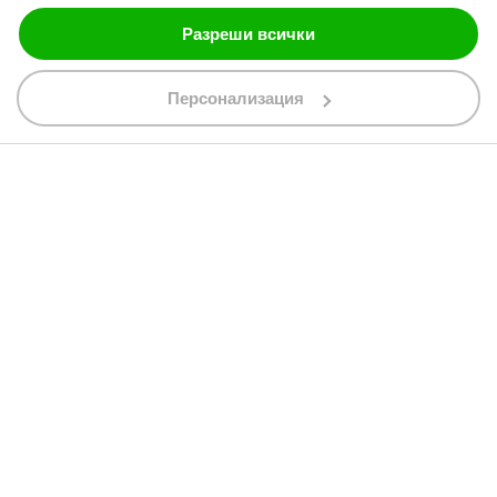
Разреши всички
088 200 7002
shop@bobimx.com
Персонализация
гр. Севлиево (П.К. 5400)
ул."Стоян Бъчваров" №4
АБОНИРАЙТЕ СЕ ЗА НАШИЯ БЮЛЕТИН
Абонирайки се за бюлетина приемате
общите условия
АБОНАМЕНТ