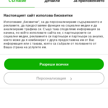
Съгласие
Детайли
За приложението
Методи доставка
Ботуши за мотор
Начини плащане
Гуми за мотор
Настоящият сайт използва бисквитки
Връщане на стока
Очила за мотор
Използваме „бисквитки“, за да персонализираме съдържанието и
Общи условия
Раници за мотор
рекламите, да предоставяме функции на социални медии и да
анализираме трафика си. Също така споделяме информация за
начина, по който използвате сайта ни, с партньорските си
Поверителност
Ръкавици за мотор
социални медии, рекламните си партньори и партньори за анализ,
които може да я комбинират с друга предоставена им от Вас
Политика за бисквитки
Части за мотор
информация или с такава, която са събрали от ползването от
Ваша страна на услугите им.
Блог
Разреши всички
088 200 7002
shop@bobimx.com
Персонализация
гр. Севлиево (П.К. 5400)
ул."Стоян Бъчваров" №4