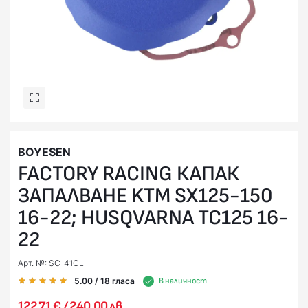
BOYESEN
FACTORY RACING КАПАК
ЗАПАЛВАНЕ KTM SX125-150
16-22; HUSQVARNA TC125 16-
22
Арт. №: SC-41CL
5.00
/ 18
гласа
В наличност
122,71 € / 240,00 лв.