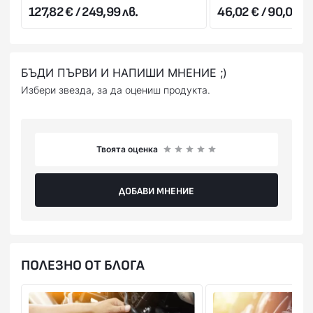
или на ПОС терминал при получаване на пратката
127,82 € / 249,99 лв.
46,02 € / 90,01 лв
(наложен платеж),или предварително на сайта ни с
Вашата банкова карта.
БЪДИ ПЪРВИ И НАПИШИ МНЕНИЕ ;)
Избери звезда, за да оцениш продукта.
Твоята оценка
ДОБАВИ МНЕНИЕ
ПОЛЕЗНО ОТ БЛОГА