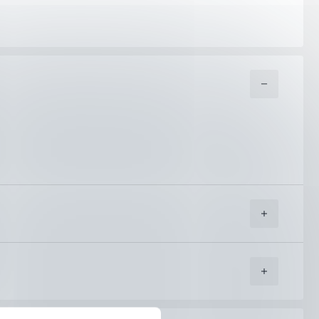
угите на куриерска фирма “Еконт Експрес”.
т Вас адрес (независимо дали домашен или служебен) или
 кампанийни периоди, национални празници или лоши