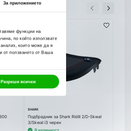
За приложението
ойност и от колко артикула се състои тя. Това Ви дава
не или не го харесате, можете да го откажете веднага
ставяме функции на
чина, по който използвате
ж),или предварително на сайта ни с Вашата банкова
 анализ, които може да я
ОТГОВОРИМ НА ВСИЧКИ ВАШИ ВЪПРОСИ!
и от ползването от Ваша
Разреши всички
SHARK
AIROH
P800
Подбрадник за Shark Ridill 2/D-Skwal
Протек
3/Skwal i3 черен
Ace 2 
В наличност
В 