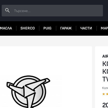
МАСЛА
SHERCO
PUIG
ГАРАЖ
ЧАСТИ
МА
AI
К
К
T
Коле
20