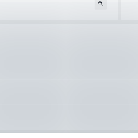
нализъм при доставката на Вашите поръчки, затова ползваме усл
 работни дни. Може да получите пратката си до точно посочен о
то. Този срок може да бъде удължен по време на по-натоварени