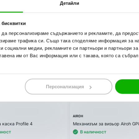
Детайли
дали поръчвате до ваш адрес или до офис на Еконт.
чка пристига с опция “Преглед и тест”, без значение на каква ст
 бисквитки
 продукта в момента на получаването му. В случай, че не Ви ста
а да персонализираме съдържанието и рекламите, да предо
зираме трафика си. Също така споделяме информация за на
или на ПОС терминал при получаване на пратката (наложен плате
си социални медии, рекламните си партньори и партньори за
ВЪРЖЕТЕ С НАС СПОРЕД УДОБНИЯ ЗА ВАС НАЧИН! НИЕ ЩЕ 
тавена им от Вас информация или с такава, която са събрал
Персонализация
AIROH
 каска Profile 4
Механизъм за визьор Airoh G
чност
В наличност