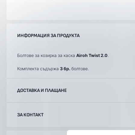
ИНФОРМАЦИЯ ЗА ПРОДУКТА
Болтове за козирка за каска
Airoh Twist 2.0
.
Комплекта съдържа
3 бр.
болтове.
ДОСТАВКА И ПЛАЩАНЕ
Ние, от BobiMX.com, се стремим към бързина и професио
ЗА КОНТАКТ
Доставяме до всяка точка на България в рамките на 1-2
до офис на "Еконт Експрес" в съответното населено мяс
метеорологични условия.
Телефон:
088 200 7002