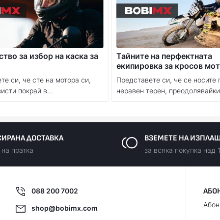
тво за избор на каска за
Тайните на перфектната
екипировка за кросов мо
е си, че сте на мотора си,
Представете си, че се носите 
исти покрай в...
неравен терен, преодолявайки.
ИРАНА ДОСТАВКА
ВЗЕМЕТЕ НА ИЗПЛА
 на пратка
за всяка покупка над 
088 200 7002
АБО
Абон
shop@bobimx.com