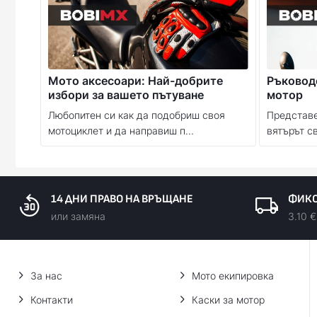
Мото аксесоари: Най-добрите
Ръководс
избори за вашето пътуване
мотор
Любопитен си как да подобриш своя
Представет
мотоциклет и да направиш п...
вятърът св
14 ДНИ ПРАВО НА ВРЪЩАНЕ
ФИКС
или замяна
3.10 €
За нас
Мото екипировка
Контакти
Каски за мотор