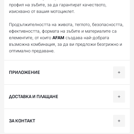
профил на зъбите, за да гарантират качеството,
изисквано от вашия мотоциклет.
Продължителността на живота, теглото, безопасността,
ефективността, формата на зъбите и материалите са
елементите, от които
AFAM
създава най-добрата
възможна комбинация, за да ви предложи безгрижно и
оптимално предаване.
ПРИЛОЖЕНИЕ
Категория
Марка
Модел
Години
ДОСТАВКА И ПЛАЩАНЕ
Пистов
DUCATI
1100 Evo Hypermotard
2010, 2011
Пистов
DUCATI
1100 Hypermotard
2007, 200
Ние, от BobiMX.com, се стремим към бързина и
ЗА КОНТАКТ
професионализъм при доставката на Вашите поръчки,
Пистов
DUCATI
1100 Monster
2009, 201
затова ползваме услугите на куриерска фирма “Еконт
Пистов
DUCATI
1100 Monster Diesel
2013