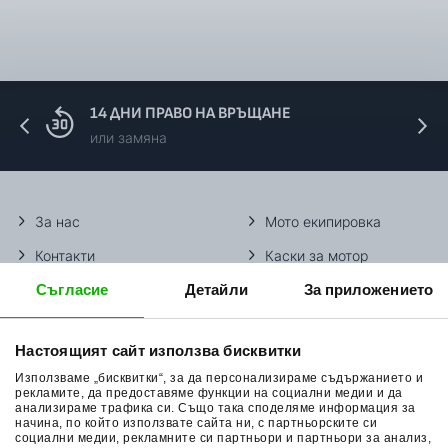
14 ДНИ ПРАВО НА ВРЪЩАНЕ
или замяна
За нас
Мото екипировка
Контакти
Каски за мотор
Съгласие
Детайли
За приложението
Методи доставка
Ботуши за мотор
Начини плащане
Гуми за мотор
Настоящият сайт използва бисквитки
Връщане на стока
Очила за мотор
Използваме „бисквитки“, за да персонализираме съдържанието и
Общи условия
Раници за мотор
рекламите, да предоставяме функции на социални медии и да
анализираме трафика си. Също така споделяме информация за
начина, по който използвате сайта ни, с партньорските си
Поверителност
Ръкавици за мотор
социални медии, рекламните си партньори и партньори за анализ,