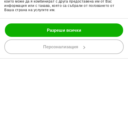
които може да я комбинират с друга предоставена им от Вас
Политика за бисквитки
Части за мотор
информация или с такава, която са събрали от ползването от
Ваша страна на услугите им.
Блог
Разреши всички
088 200 7002
shop@bobimx.com
Персонализация
гр. Севлиево (П.К. 5400)
ул."Стоян Бъчваров" №4
АБОНИРАЙТЕ СЕ ЗА НАШИЯ БЮЛЕТИН
Абонирайки се за бюлетина приемате
общите условия
АБОНАМЕНТ