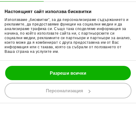
Начини плащане
Гуми за мотор
Настоящият сайт използва бисквитки
Връщане на стока
Очила за мотор
Използваме „бисквитки“, за да персонализираме съдържанието и
Общи условия
Раници за мотор
рекламите, да предоставяме функции на социални медии и да
анализираме трафика си. Също така споделяме информация за
начина, по който използвате сайта ни, с партньорските си
Поверителност
Ръкавици за мотор
социални медии, рекламните си партньори и партньори за анализ,
които може да я комбинират с друга предоставена им от Вас
Политика за бисквитки
Части за мотор
информация или с такава, която са събрали от ползването от
Ваша страна на услугите им.
Блог
Разреши всички
088 200 7002
shop@bobimx.com
Персонализация
гр. Севлиево (П.К. 5400)
ул."Стоян Бъчваров" №4
АБОНИРАЙТЕ СЕ ЗА НАШИЯ БЮЛЕТИН