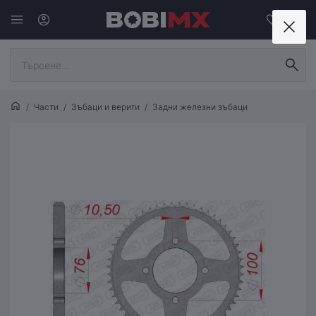
Части
Зъбаци и вериги
Задни железни зъбаци