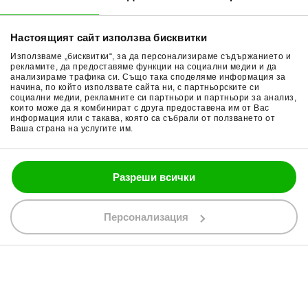
Начини плащане
Гуми за мотор
Настоящият сайт използва бисквитки
Връщане на стока
Очила за мотор
Използваме „бисквитки“, за да персонализираме съдържанието и
Общи условия
Раници за мотор
рекламите, да предоставяме функции на социални медии и да
анализираме трафика си. Също така споделяме информация за
начина, по който използвате сайта ни, с партньорските си
Поверителност
Ръкавици за мотор
социални медии, рекламните си партньори и партньори за анализ,
които може да я комбинират с друга предоставена им от Вас
Политика за бисквитки
Части за мотор
информация или с такава, която са събрали от ползването от
Ваша страна на услугите им.
Блог
Разреши всички
088 200 7002
shop@bobimx.com
Персонализация
гр. Севлиево (П.К. 5400)
ул."Стоян Бъчваров" №4