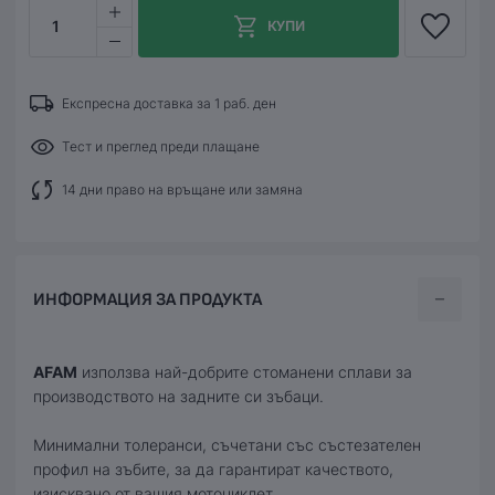
1
КУПИ
Експресна доставка за 1 раб. ден
Тест и преглед преди плащане
14 дни право на връщане или замяна
ИНФОРМАЦИЯ ЗА ПРОДУКТА
AFAM
използва най-добрите стоманени сплави за
производството на задните си зъбаци.
Минимални толеранси, съчетани със състезателен
профил на зъбите, за да гарантират качеството,
изисквано от вашия мотоциклет.